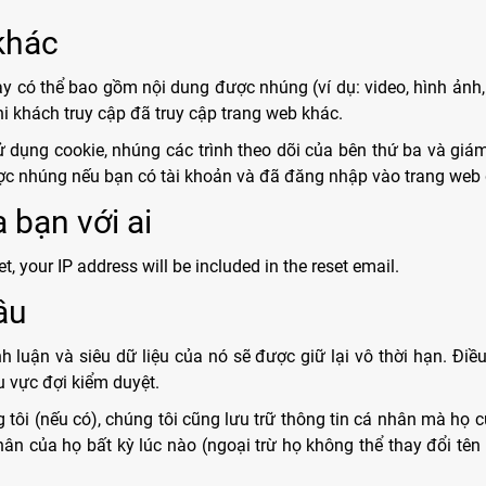
khác
ày có thể bao gồm nội dung được nhúng (ví dụ: video, hình ảnh, 
 khách truy cập đã truy cập trang web khác.
ử dụng cookie, nhúng các trình theo dõi của bên thứ ba và gi
ợc nhúng nếu bạn có tài khoản và đã đăng nhập vào trang web 
 bạn với ai
t, your IP address will be included in the reset email.
âu
nh luận và siêu dữ liệu của nó sẽ được giữ lại vô thời hạn. Đi
u vực đợi kiểm duyệt.
 tôi (nếu có), chúng tôi cũng lưu trữ thông tin cá nhân mà họ 
ân của họ bất kỳ lúc nào (ngoại trừ họ không thể thay đổi tên