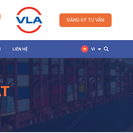
M
ĐĂNG KÝ TƯ VẤN
M
LIÊN HỆ
VI
ẬT