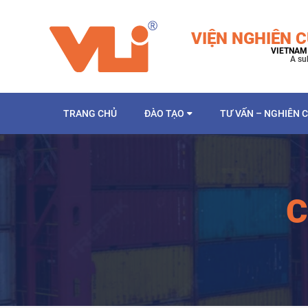
VIỆN NGHIÊN C
VIETNAM 
A su
TRANG CHỦ
ĐÀO TẠO
TƯ VẤN – NGHIÊN 
C