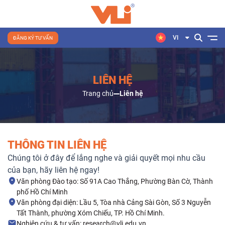
VI
ĐĂNG KÝ TƯ VẤN
LIÊN HỆ
Trang chủ
Liên hệ
THÔNG TIN LIÊN HỆ
Chúng tôi ở đây để lắng nghe và giải quyết mọi nhu cầu
của bạn, hãy liên hệ ngay!
Văn phòng Đào tạo: Số 91A Cao Thắng, Phường Bàn Cờ, Thành
phố Hồ Chí Minh
Văn phòng đại diện: Lầu 5, Tòa nhà Cảng Sài Gòn, Số 3 Nguyễn
Tất Thành, phường Xóm Chiếu, TP. Hồ Chí Minh.
Nghiên cứu & tư vấn: research@vli.edu.vn