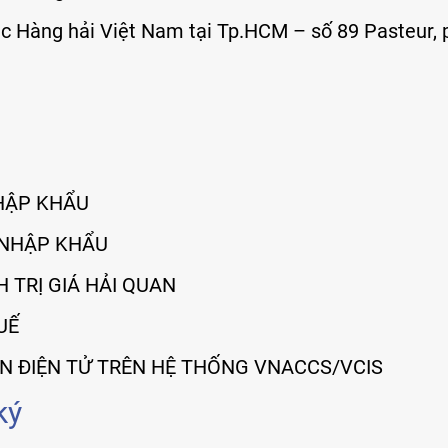
cục Hàng hải Việt Nam tại Tp.HCM – số 89 Pasteur
NHẬP KHẨU
T NHẬP KHẨU
 TRỊ GIÁ HẢI QUAN
UẾ
UAN ĐIỆN TỬ TRÊN HỆ THỐNG VNACCS/VCIS
ký