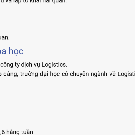
u và lập tờ khai hải quan;
uan.
óa học
công ty dịch vụ Logistics.
o đẳng, trường đại học có chuyên ngành về Logisti
4,6 hằng tuần