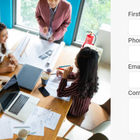
Firs
Pho
Ema
Cont