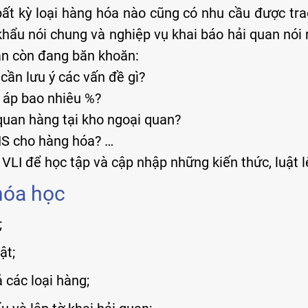
ất kỳ loại hàng hóa nào cũng có nhu cầu được tra
ẩu nói chung và nghiệp vụ khai báo hải quan nói r
bạn còn đang băn khoăn:
 cần lưu ý các vấn đề gì?
à áp bao nhiêu %?
quan hàng tại kho ngoại quan?
HS cho hàng hóa? …
I để học tập và cập nhập những kiến thức, luật lệ
hóa học
;
ật;
 các loại hàng;