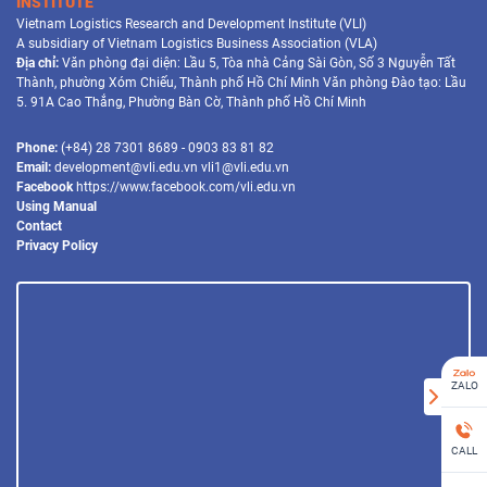
INSTITUTE
Vietnam Logistics Research and Development Institute (VLI)
A subsidiary of Vietnam Logistics Business Association (VLA)
Địa chỉ:
Văn phòng đại diện: Lầu 5, Tòa nhà Cảng Sài Gòn, Số 3 Nguyễn Tất
Thành, phường Xóm Chiếu, Thành phố Hồ Chí Minh Văn phòng Đào tạo: Lầu
5. 91A Cao Thắng, Phường Bàn Cờ, Thành phố Hồ Chí Minh
Phone:
(+84) 28 7301 8689 - 0903 83 81 82
Email:
development@vli.edu.vn vli1@vli.edu.vn
Facebook
https://www.facebook.com/vli.edu.vn
Using Manual
Contact
Privacy Policy
ZALO
CALL