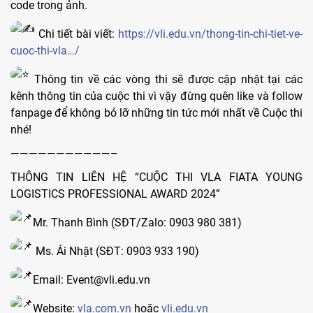
code trong ảnh.
Chi tiết bài viết:
https://vli.edu.vn/thong-tin-chi-tiet-ve-
cuoc-thi-vla…/
Thông tin về các vòng thi sẽ được cập nhật tại các
kênh thông tin của cuộc thi vì vậy đừng quên like và follow
fanpage để không bỏ lỡ những tin tức mới nhất về Cuộc thi
nhé!
———————————–
THÔNG TIN LIÊN HỆ “CUỘC THI VLA FIATA YOUNG
LOGISTICS PROFESSIONAL AWARD 2024”
Mr. Thanh Bình (SĐT/Zalo: 0903 980 381)
Ms. Ái Nhật (SĐT: 0903 933 190)
Email: Event@vli.edu.vn
Website:
vla.com.vn
hoặc
vli.edu.vn