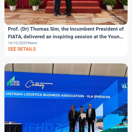
Prof. (Dr) Thomas Sim, the Incumbent President of
FIATA, delivered an inspiring session at the Young
16/10/2025
News
Logistics Professionals Day within the framework
SEE DETAILS
of the FIATA World Congress 2025