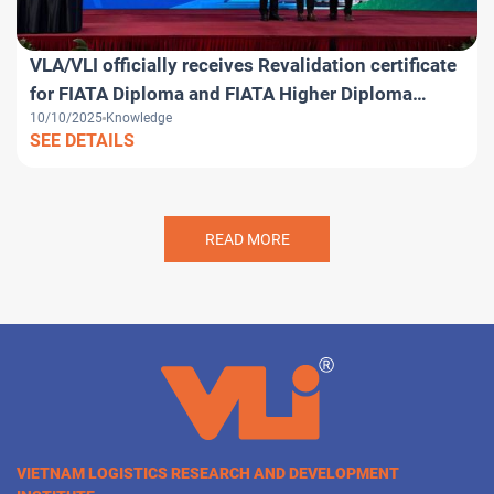
VLA/VLI officially receives Revalidation certificate
for FIATA Diploma and FIATA Higher Diploma
10/10/2025
Knowledge
programs
SEE DETAILS
READ MORE
VIETNAM LOGISTICS RESEARCH AND DEVELOPMENT