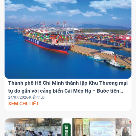
Thành phố Hồ Chí Minh thành lập Khu Thương mại
tự do gắn với cảng biển Cái Mép Hạ – Bước tiến
24/07/2026
Kiến thức
chiến lược đưa Việt Nam trở thành trung tâm
XEM CHI TIẾT
logistics khu vực