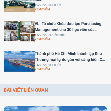
10/07/2026
Tin tức
XEM THÊM
VLI Tổ chức Khóa đào tạo Purchasing
Management cho 30 học viên của
HEINEKEN Việt Nam
15/07/2026
Kiến thức
XEM THÊM
Thành phố Hồ Chí Minh thành lập Khu
Thương mại tự do gắn với cảng biển Cái
Mép Hạ – Bước tiến chiến lược đưa Việt
24/07/2026
Tin tức
XEM THÊM
Nam trở thành trung tâm logistics khu
vực
BÀI VIẾT LIÊN QUAN