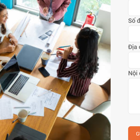
Số đ
Địa 
Nội
G