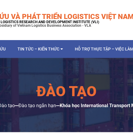
ỨU VÀ PHÁT TRIỂN LOGISTICS VIỆT NA
LOGISTICS RESEARCH AND DEVELOPMENT INSTITUTE (VLI)
bsidiary of Vietnam Logistics Business Association - VLA
CỨU
TIN TỨC – KIẾN THỨC
HỖ TRỢ THỰC TẬP – VIỆC LÀ
ĐÀO TẠO
Đào tạo
Đào tạo ngắn hạn
Khóa học International Transpor