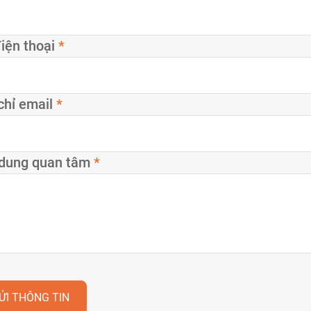
iện thoại
*
chỉ email
*
 dung quan tâm
*
ỬI THÔNG TIN