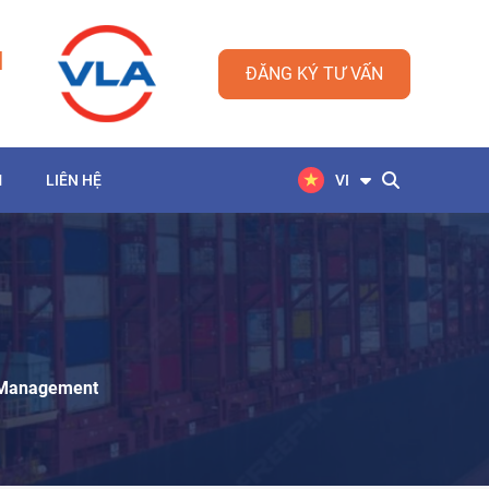
M
ĐĂNG KÝ TƯ VẤN
M
LIÊN HỆ
VI
t Management