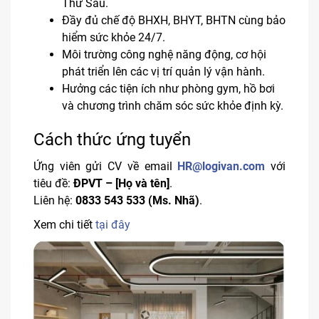
Thứ Sáu.
Đầy đủ chế độ BHXH, BHYT, BHTN cùng bảo
hiểm sức khỏe 24/7.
Môi trường công nghệ năng động, cơ hội
phát triển lên các vị trí quản lý vận hành.
Hưởng các tiện ích như phòng gym, hồ bơi
và chương trình chăm sóc sức khỏe định kỳ.
Cách thức ứng tuyển
Ứng viên gửi CV về email
HR@logivan.com
với
tiêu đề:
ĐPVT – [Họ và tên]
.
Liên hệ:
0833 543 533 (Ms. Nhã)
.
Xem chi tiết
tại đây