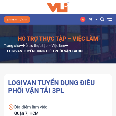
VI
ĐĂNG KÝ TƯ VẤN
HỖ TRỢ THỰC TẬP – VIỆC LÀM
Trang chủ
Hỗ trợ thực tập – Việc làm
LOGIVAN TUYỂN DỤNG ĐIỀU PHỐI VẬN TẢI 3PL
LOGIVAN TUYỂN DỤNG ĐIỀU
PHỐI VẬN TẢI 3PL
Địa điểm làm việc
Quận 7, HCM