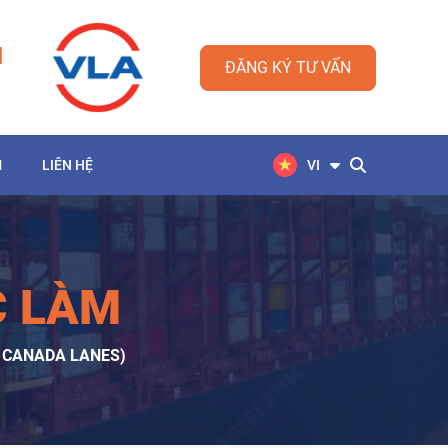
M
ĐĂNG KÝ TƯ VẤN
M
LIÊN HỆ
VI
C LÀM
- CANADA LANES)