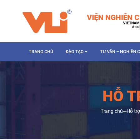
VIỆN NGHIÊN C
VIETNAM 
A su
TRANG CHỦ
ĐÀO TẠO
TƯ VẤN – NGHIÊN 
HỖ T
Trang chủ
Hỗ trợ