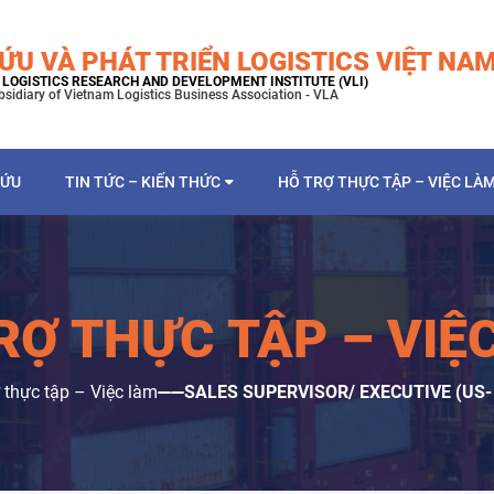
ỨU VÀ PHÁT TRIỂN LOGISTICS VIỆT NA
LOGISTICS RESEARCH AND DEVELOPMENT INSTITUTE (VLI)
bsidiary of Vietnam Logistics Business Association - VLA
CỨU
TIN TỨC – KIẾN THỨC
HỖ TRỢ THỰC TẬP – VIỆC LÀ
RỢ THỰC TẬP – VIỆ
 thực tập – Việc làm
SALES SUPERVISOR/ EXECUTIVE (US