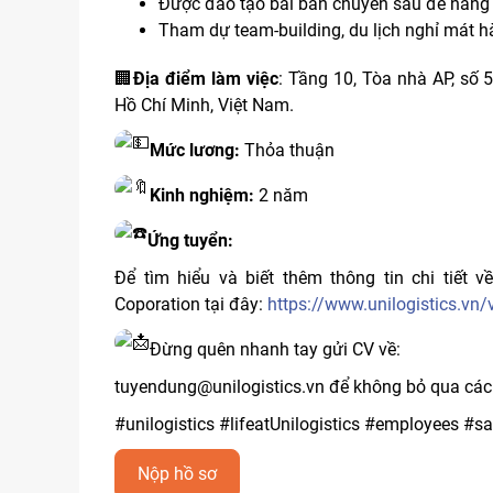
Được đào tạo bài bản chuyên sâu để nâng 
Tham dự team-building, du lịch nghỉ mát 
🏢
Địa điểm làm việc
: Tầng 10, Tòa nhà AP, số
Hồ Chí Minh, Việt Nam.
Mức lương:
Thỏa thuận
Kinh nghiệm:
2 năm
Ứng tuyển:
Để tìm hiểu và biết thêm thông tin chi tiết về
Coporation tại đây:
https://www.unilogistics.vn/
Đừng quên nhanh tay gửi CV về:
tuyendung@unilogistics.vn để không bỏ qua các
#unilogistics #lifeatUnilogistics #employees #sa
Nộp hồ sơ