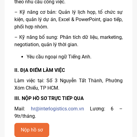
theo nhu cầu công việc.
– Kỹ năng cơ bản: Quản lý lịch họp, tổ chức sự
kiện, quản lý dự án, Excel & PowerPoint, giao tiếp,
phối hợp nhóm.
– Kỹ năng bổ sung: Phân tích dữ liệu, marketing,
negotiation, quản lý thời gian.
Yêu cầu ngoại ngữ Tiếng Anh.
II. ĐỊA ĐIỂM LÀM VIỆC
Làm việc tại: Số 3 Nguyễn Tất Thành, Phường
Xóm Chiếu, TP HCM.
III. NỘP HỒ SƠ TRỰC TIẾP QUA
Mail:
hr@interlogistics.com.vn
Lương: 6 –
9tr/tháng.
Nộp hồ sơ