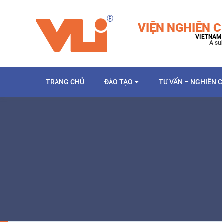
VIỆN NGHIÊN C
VIETNAM 
A su
TRANG CHỦ
ĐÀO TẠO
TƯ VẤN – NGHIÊN 