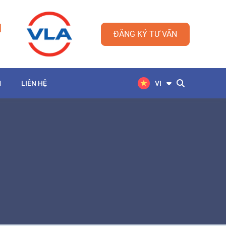
M
ĐĂNG KÝ TƯ VẤN
M
LIÊN HỆ
VI