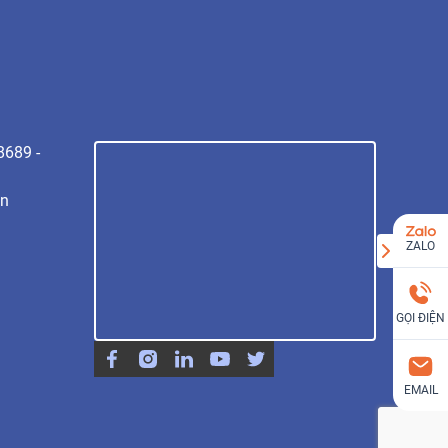
8689 -
vn
ZALO
GỌI ĐIỆN
EMAIL