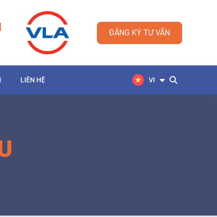
M
ĐĂNG KÝ TƯ VẤN
M
LIÊN HỆ
VI
U