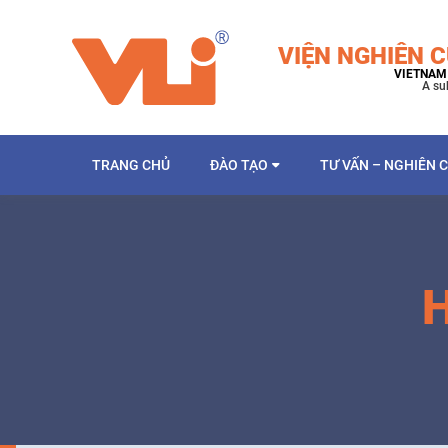
VIỆN NGHIÊN C
VIETNAM 
A su
TRANG CHỦ
ĐÀO TẠO
TƯ VẤN – NGHIÊN 