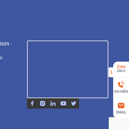
8689 -
vn
ZALO
GỌI ĐIỆN
EMAIL