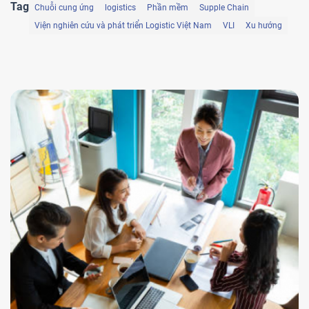
Tag
Chuỗi cung ứng
logistics
Phần mềm
Supple Chain
Viện nghiên cứu và phát triển Logistic Việt Nam
VLI
Xu hướng