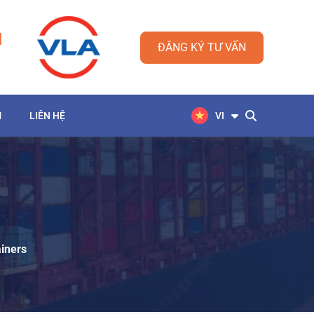
M
ĐĂNG KÝ TƯ VẤN
M
LIÊN HỆ
VI
iners