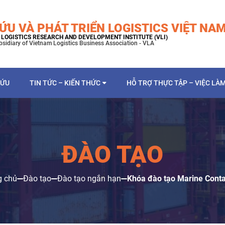
ỨU VÀ PHÁT TRIỂN LOGISTICS VIỆT NA
LOGISTICS RESEARCH AND DEVELOPMENT INSTITUTE (VLI)
bsidiary of Vietnam Logistics Business Association - VLA
CỨU
TIN TỨC – KIẾN THỨC
HỖ TRỢ THỰC TẬP – VIỆC LÀ
ĐÀO TẠO
g chủ
Đào tạo
Đào tạo ngắn hạn
Khóa đào tạo Marine Conta