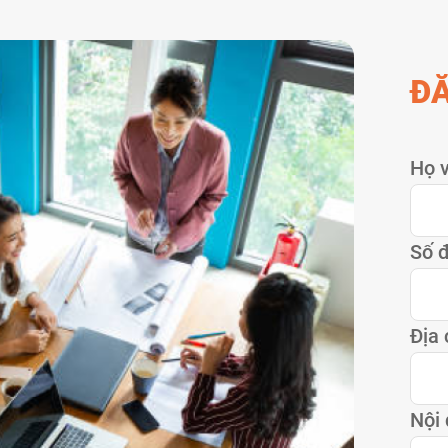
ĐĂ
Họ v
Số đ
Địa 
Nội