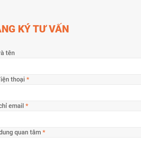
NG KÝ TƯ VẤN
à tên
iện thoại
*
chỉ email
*
 dung quan tâm
*