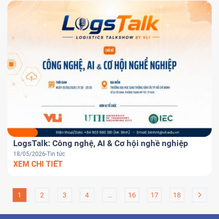
LogsTalk: Công nghệ, AI & Cơ hội nghề nghiệp
18/05/2026
Tin tức
XEM CHI TIẾT
1
2
3
4
…
16
17
18