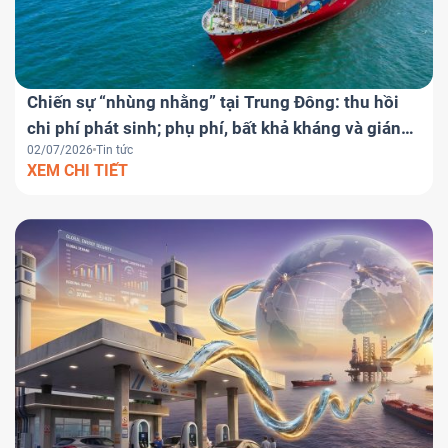
Chiến sự “nhùng nhằng” tại Trung Đông: thu hồi
chi phí phát sinh; phụ phí, bất khả kháng và gián
02/07/2026
Tin tức
đoạn hợp đồng
XEM CHI TIẾT