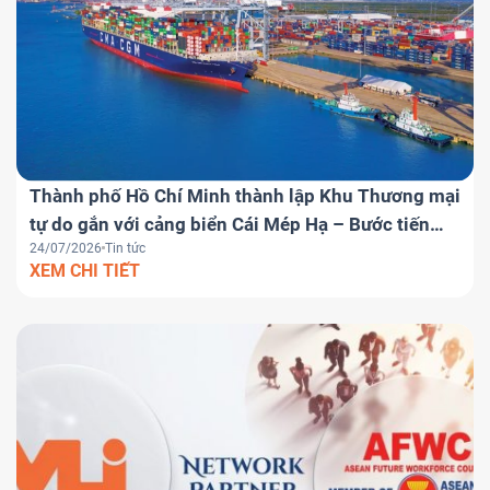
Thành phố Hồ Chí Minh thành lập Khu Thương mại
tự do gắn với cảng biển Cái Mép Hạ – Bước tiến
24/07/2026
Tin tức
chiến lược đưa Việt Nam trở thành trung tâm
XEM CHI TIẾT
logistics khu vực