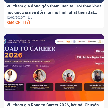
VLI tham gia đóng góp tham luận tại Hội thảo khoa
học quốc gia về đổi mới mô hình phát triển đất
12/06/2026
Tin tức
nước
XEM CHI TIẾT
VLI tham gia Road to Career 2026, kết nối Chuyên