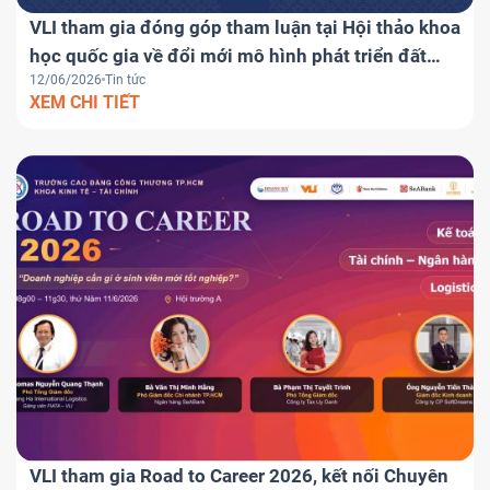
VLI tham gia đóng góp tham luận tại Hội thảo khoa
học quốc gia về đổi mới mô hình phát triển đất
12/06/2026
Tin tức
nước
XEM CHI TIẾT
VLI tham gia Road to Career 2026, kết nối Chuyên