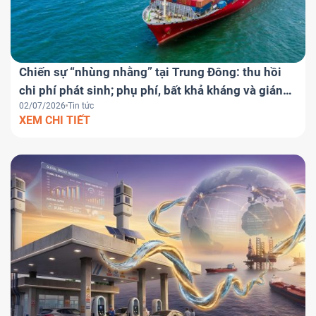
Chiến sự “nhùng nhằng” tại Trung Đông: thu hồi
chi phí phát sinh; phụ phí, bất khả kháng và gián
02/07/2026
Tin tức
đoạn hợp đồng
XEM CHI TIẾT