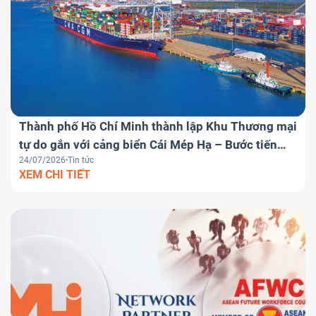
Thành phố Hồ Chí Minh thành lập Khu Thương mại
tự do gắn với cảng biển Cái Mép Hạ – Bước tiến
24/07/2026
Tin tức
chiến lược đưa Việt Nam trở thành trung tâm
XEM CHI TIẾT
logistics khu vực