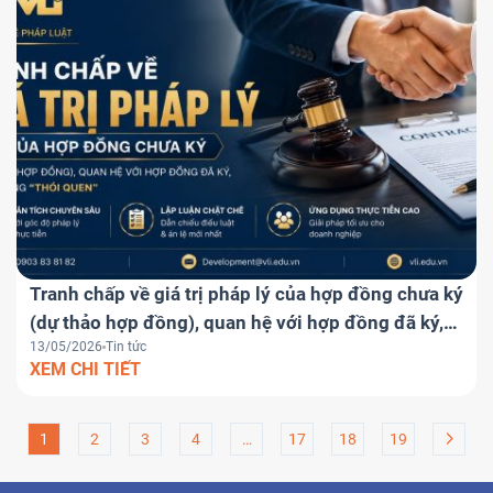
Tranh chấp về giá trị pháp lý của hợp đồng chưa ký
(dự thảo hợp đồng), quan hệ với hợp đồng đã ký,
13/05/2026
Tin tức
và áp dụng “thói quen”
XEM CHI TIẾT
1
2
3
4
…
17
18
19