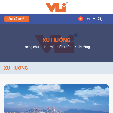
VI
ĐĂNG KÝ TƯ VẤN
XU HƯỚNG
Trang chủ
Tin tức – Kiến thức
Xu hướng
XU HƯỚNG