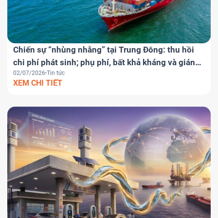
Chiến sự “nhùng nhằng” tại Trung Đông: thu hồi
chi phí phát sinh; phụ phí, bất khả kháng và gián
02/07/2026
Tin tức
đoạn hợp đồng
XEM CHI TIẾT