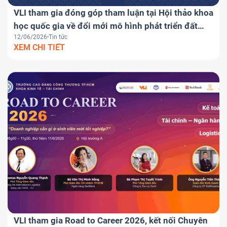
VLI tham gia đóng góp tham luận tại Hội thảo khoa
học quốc gia về đổi mới mô hình phát triển đất
12/06/2026
Tin tức
nước
XEM CHI TIẾT
VLI tham gia Road to Career 2026, kết nối Chuyên