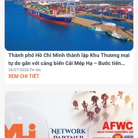
Thành phố Hồ Chí Minh thành lập Khu Thương mại
tự do gắn với cảng biển Cái Mép Hạ – Bước tiến
24/07/2026
Tin tức
chiến lược đưa Việt Nam trở thành trung tâm
XEM CHI TIẾT
logistics khu vực