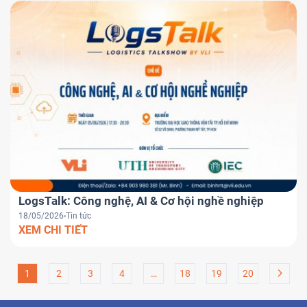
LogsTalk: Công nghệ, AI & Cơ hội nghề nghiệp
18/05/2026
Tin tức
XEM CHI TIẾT
1
2
3
4
…
18
19
20