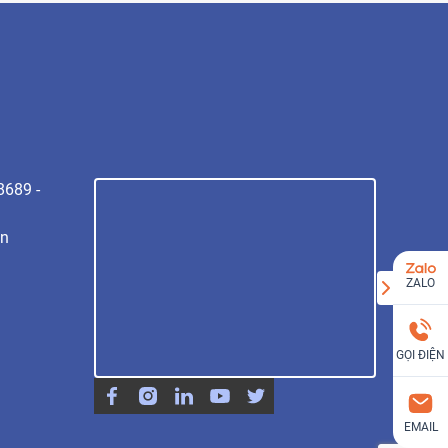
8689 -
vn
ZALO
GỌI ĐIỆN
EMAIL