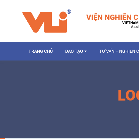
VIỆN NGHIÊN C
VIETNAM 
A su
TRANG CHỦ
ĐÀO TẠO
TƯ VẤN – NGHIÊN 
LO