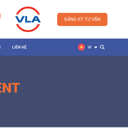
M
ĐĂNG KÝ TƯ VẤN
M
LIÊN HỆ
VI
ENT