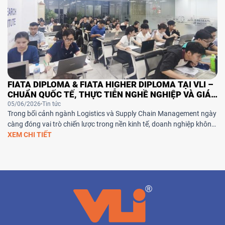
FIATA DIPLOMA & FIATA HIGHER DIPLOMA TẠI VLI –
CHUẨN QUỐC TẾ, THỰC TIỄN NGHỀ NGHIỆP VÀ GIÁ
TRỊ TOÀN CẦU
05/06/2026
Tin tức
Trong bối cảnh ngành Logistics và Supply Chain Management ngày
càng đóng vai trò chiến lược trong nền kinh tế, doanh nghiệp không
chỉ cần nhân sự có kiến thức chuyên môn mà còn đòi hỏi khả năng
XEM CHI TIẾT
xử lý công việc thực tế, tư duy vận hành và năng lực giải quyết vấn
đề. […]