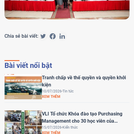
Chia sẻ bài viết:
Bài viết nổi bật
Tranh chấp về thế quyền và quyền khởi
kiện
10/07/2026
Tin tức
XEM THÊM
VLI Tổ chức Khóa đào tạo Purchasing
Management cho 30 học viên của
HEINEKEN Việt Nam
15/07/2026
Kiến thức
XEM THÊM