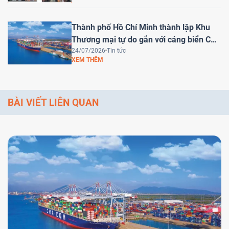
Thành phố Hồ Chí Minh thành lập Khu
Thương mại tự do gắn với cảng biển Cái
Mép Hạ – Bước tiến chiến lược đưa Việt
24/07/2026
Tin tức
XEM THÊM
Nam trở thành trung tâm logistics khu
vực
BÀI VIẾT LIÊN QUAN