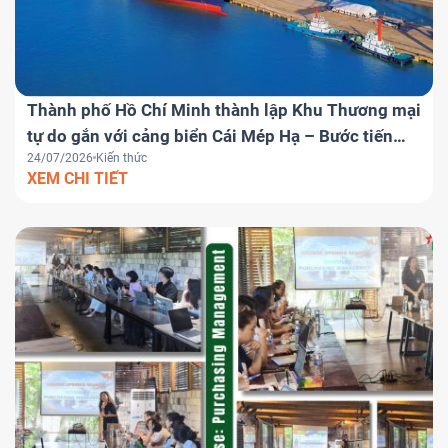
Thành phố Hồ Chí Minh thành lập Khu Thương mại
tự do gắn với cảng biển Cái Mép Hạ – Bước tiến
24/07/2026
Kiến thức
chiến lược đưa Việt Nam trở thành trung tâm
XEM CHI TIẾT
logistics khu vực