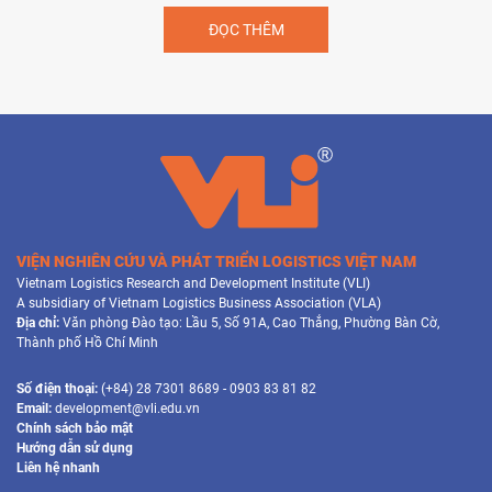
ĐỌC THÊM
VIỆN NGHIÊN CỨU VÀ PHÁT TRIỂN LOGISTICS VIỆT NAM
Vietnam Logistics Research and Development Institute (VLI)
A subsidiary of Vietnam Logistics Business Association (VLA)
Địa chỉ:
Văn phòng Đào tạo: Lầu 5, Số 91A, Cao Thắng, Phường Bàn Cờ,
Thành phố Hồ Chí Minh
Số điện thoại:
(+84) 28 7301 8689 - 0903 83 81 82
Email:
development@vli.edu.vn
Chính sách bảo mật
Hướng dẫn sử dụng
Liên hệ nhanh