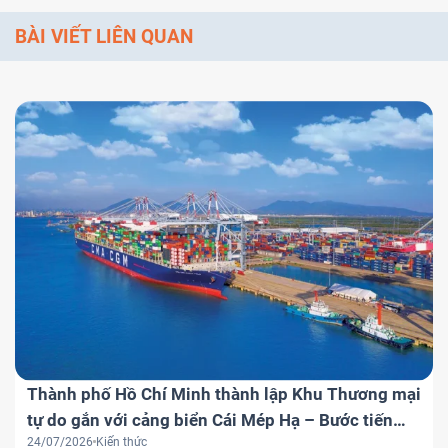
BÀI VIẾT LIÊN QUAN
Thành phố Hồ Chí Minh thành lập Khu Thương mại
tự do gắn với cảng biển Cái Mép Hạ – Bước tiến
24/07/2026
Kiến thức
chiến lược đưa Việt Nam trở thành trung tâm