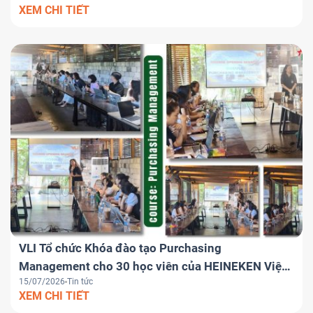
XEM CHI TIẾT
logistics khu vực
VLI Tổ chức Khóa đào tạo Purchasing
Management cho 30 học viên của HEINEKEN Việt
15/07/2026
Tin tức
Nam
XEM CHI TIẾT