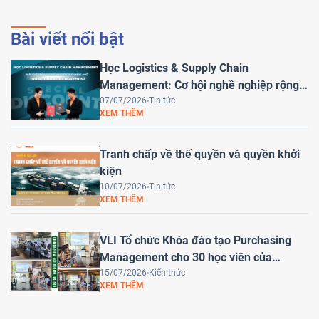
Bài viết nổi bật
Học Logistics & Supply Chain
Management: Cơ hội nghề nghiệp rộng
mở trong kỷ nguyên số
07/07/2026
Tin tức
XEM THÊM
Tranh chấp về thế quyền và quyền khởi
kiện
10/07/2026
Tin tức
XEM THÊM
VLI Tổ chức Khóa đào tạo Purchasing
Management cho 30 học viên của
HEINEKEN Việt Nam
15/07/2026
Kiến thức
XEM THÊM