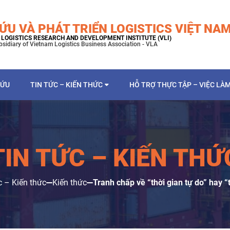
ỨU VÀ PHÁT TRIỂN LOGISTICS VIỆT NA
LOGISTICS RESEARCH AND DEVELOPMENT INSTITUTE (VLI)
bsidiary of Vietnam Logistics Business Association - VLA
CỨU
TIN TỨC – KIẾN THỨC
HỖ TRỢ THỰC TẬP – VIỆC LÀ
TIN TỨC – KIẾN THỨ
c – Kiến thức
Kiến thức
Tranh chấp về “thời gian tự do” hay “