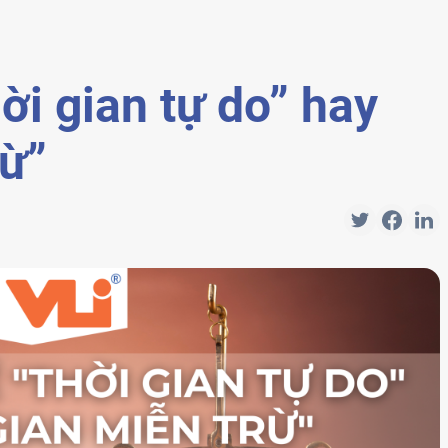
ời gian tự do” hay
rừ”