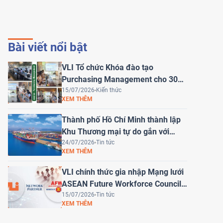
Bài viết nổi bật
VLI Tổ chức Khóa đào tạo
Purchasing Management cho 30
học viên của HEINEKEN Việt Nam
15/07/2026
Kiến thức
XEM THÊM
Thành phố Hồ Chí Minh thành lập
Khu Thương mại tự do gắn với
cảng biển Cái Mép Hạ – Bước tiến
24/07/2026
Tin tức
XEM THÊM
chiến lược đưa Việt Nam trở thành
trung tâm logistics khu vực
VLI chính thức gia nhập Mạng lưới
ASEAN Future Workforce Council
(AFWC)
15/07/2026
Tin tức
XEM THÊM