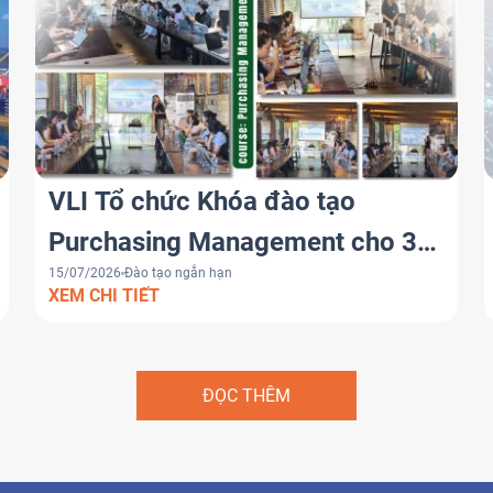
VLI Tổ chức Khóa đào tạo
Purchasing Management cho 30
15/07/2026
Đào tạo ngắn hạn
học viên của HEINEKEN Việt
XEM CHI TIẾT
Nam
ĐỌC THÊM