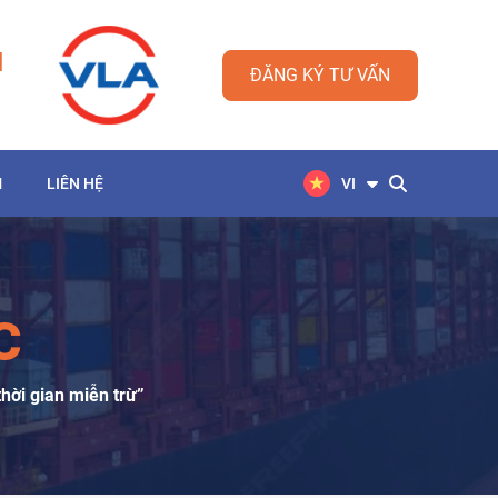
M
ĐĂNG KÝ TƯ VẤN
M
LIÊN HỆ
VI
C
thời gian miễn trừ”