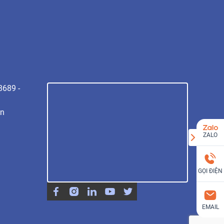
8689 -
vn
ZALO
GỌI ĐIỆN
EMAIL