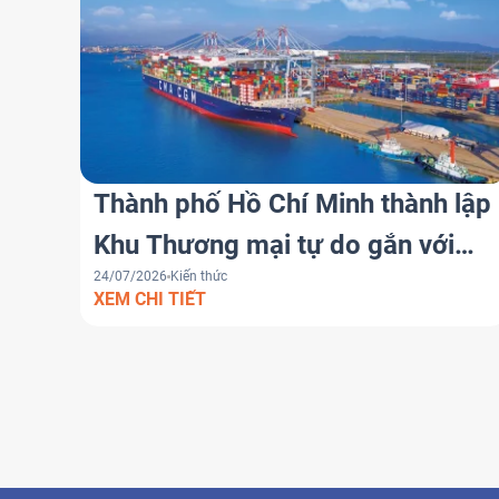
Thành phố Hồ Chí Minh thành lập
Khu Thương mại tự do gắn với
24/07/2026
Kiến thức
cảng biển Cái Mép Hạ – Bước
XEM CHI TIẾT
tiến chiến lược đưa Việt Nam trở
thành trung tâm logistics khu vực