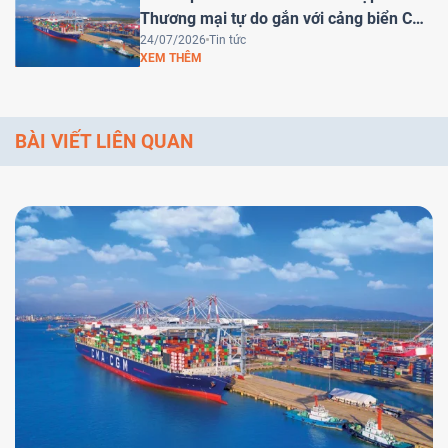
Thương mại tự do gắn với cảng biển Cái
Mép Hạ – Bước tiến chiến lược đưa Việt
24/07/2026
Tin tức
XEM THÊM
Nam trở thành trung tâm logistics khu
vực
BÀI VIẾT LIÊN QUAN