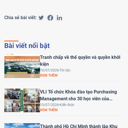
Chia sẻ bài viết:
Bài viết nổi bật
Tranh chấp về thế quyền và quyền khởi
kiện
10/07/2026
Tin tức
XEM THÊM
VLI Tổ chức Khóa đào tạo Purchasing
Management cho 30 học viên của
HEINEKEN Việt Nam
15/07/2026
Kiến thức
XEM THÊM
Thành phố Hồ Chí Minh thành lập Khu