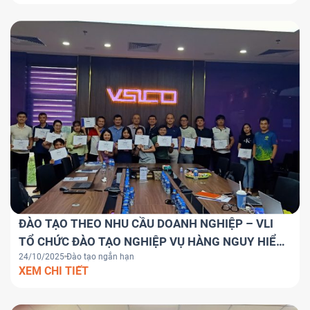
ĐÀO TẠO THEO NHU CẦU DOANH NGHIỆP – VLI
TỔ CHỨC ĐÀO TẠO NGHIỆP VỤ HÀNG NGUY HIỂM
24/10/2025
Đào tạo ngắn hạn
(DG) CHO CÔNG TY CỔ PHẦN HÀNG HẢI VSICO
XEM CHI TIẾT