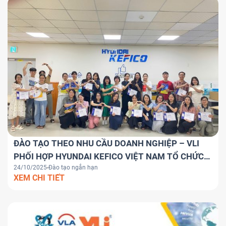
ĐÀO TẠO THEO NHU CẦU DOANH NGHIỆP – VLI
PHỐI HỢP HYUNDAI KEFICO VIỆT NAM TỔ CHỨC
24/10/2025
Đào tạo ngắn hạn
KHÓA HỌC SUPPLY CHAIN MANAGEMENT
XEM CHI TIẾT