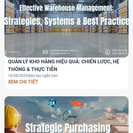
QUẢN LÝ KHO HÀNG HIỆU QUẢ: CHIẾN LƯỢC, HỆ
THỐNG & THỰC TIỄN
18/08/2025
Đào tạo ngắn hạn
XEM CHI TIẾT