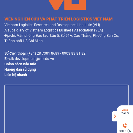
VIỆN NGHIÊN CỨU VÀ PHÁT TRIỂN LOGISTICS VIỆT NAM
Vietnam Logistics Research and Development Institute (VLI)
A subsidiary of Vietnam Logistics Business Association (VLA)
Địa chỉ:
Văn phòng Đào tạo: Lầu 5, Số 91A, Cao Thắng, Phường Bàn Cờ,
Thành phố Hồ Chí Minh
Số điện thoại:
(+84) 28 7301 8689 - 0903 83 81 82
Email:
development@vli.edu.vn
Chính sách bảo mật
Hướng dẫn sử dụng
Liên hệ nhanh
ZALO
GỌI ĐIỆN