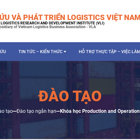
ỨU VÀ PHÁT TRIỂN LOGISTICS VIỆT NA
LOGISTICS RESEARCH AND DEVELOPMENT INSTITUTE (VLI)
bsidiary of Vietnam Logistics Business Association - VLA
CỨU
TIN TỨC – KIẾN THỨC
HỖ TRỢ THỰC TẬP – VIỆC LÀ
ĐÀO TẠO
ào tạo
Đào tạo ngắn hạn
Khóa học Production and Operati