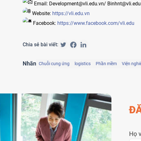
Email: Development@vli.edu.vn/ Binhnt@vli.edu
Website:
https://vli.edu.vn
Facebook:
https://www.facebook.com/vli.edu
Chia sẻ bài viết:
Nhãn
Chuỗi cung ứng
logistics
Phần mềm
Viện nghi
ĐĂ
Họ v