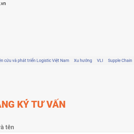
.vn
ên cứu và phát triển Logistic Việt Nam
Xu hướng
VLI
Supple Chain
NG KÝ TƯ VẤN
à tên