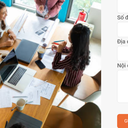
Số đ
Địa 
Nội
G