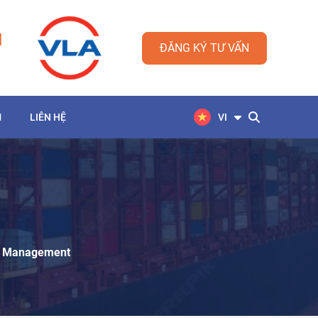
M
ĐĂNG KÝ TƯ VẤN
M
LIÊN HỆ
VI
on Management