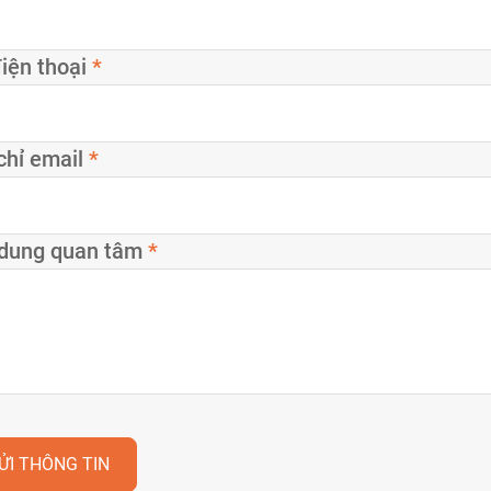
iện thoại
*
chỉ email
*
 dung quan tâm
*
ỬI THÔNG TIN