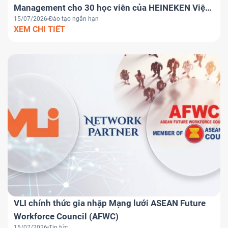
Management cho 30 học viên của HEINEKEN Việt
15/07/2026
Đào tạo ngắn hạn
Nam
XEM CHI TIẾT
VLI chính thức gia nhập Mạng lưới ASEAN Future
Workforce Council (AFWC)
15/07/2026
Tin tức