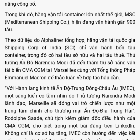
năng công bố.
Trong khi đó, hãng vận tải container lớn nhất thế giới, MSC
(Mediterranean Shipping Co.), hiện đang vận hành gần 900
tàu.
Theo dữ liệu do Alphaliner tổng hợp, hãng vận tải quốc gia
Shipping Corp of India (SCI) chỉ vận hành bốn tàu
container, trong đó có hai tàu sở hữu và hai tàu thuê. Thủ
tướng Ấn Độ Narendra Modi đã đến thăm trụ sở hãng vận
tải biển CMA CGM tại Marseilles cùng với Tổng thống Pháp
Emmanuel Macron để thảo luận về hợp tác hậu cần.
“Với Hành lang kinh tế Ấn Độ-Trung Đông-Châu Âu (IMEC),
một sáng kiến ​​có tầm nhìn do Thủ tướng Narendra Modi
lãnh đạo, Marseille sẽ đóng vai trò chiến lược như một
trung tâm chính cho thương mại Ấn Độ-Địa Trung Hải”,
Rodolphe Saade, chủ tịch kiêm giám đốc điều hành của
CMA CGM, cho biết trong một bài đăng trên LinkedIn.
Không chỉ là cơ sở hạ tầng, IMEC còn hướng đến việc kết