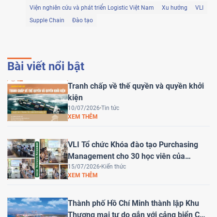
Viện nghiên cứu và phát triển Logistic Việt Nam
Xu hướng
VLI
Supple Chain
Đào tạo
Bài viết nổi bật
Tranh chấp về thế quyền và quyền khởi
kiện
10/07/2026
Tin tức
XEM THÊM
VLI Tổ chức Khóa đào tạo Purchasing
Management cho 30 học viên của
HEINEKEN Việt Nam
15/07/2026
Kiến thức
XEM THÊM
Thành phố Hồ Chí Minh thành lập Khu
Thương mại tự do gắn với cảng biển Cái