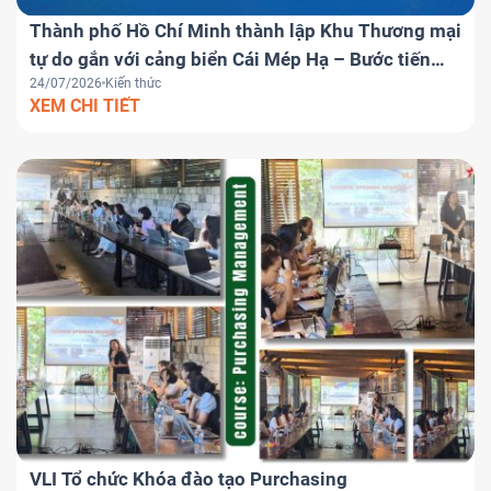
Thành phố Hồ Chí Minh thành lập Khu Thương mại
tự do gắn với cảng biển Cái Mép Hạ – Bước tiến
24/07/2026
Kiến thức
chiến lược đưa Việt Nam trở thành trung tâm
XEM CHI TIẾT
logistics khu vực
VLI Tổ chức Khóa đào tạo Purchasing