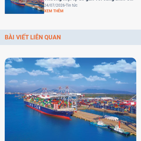
Mép Hạ – Bước tiến chiến lược đưa Việt
24/07/2026
Tin tức
XEM THÊM
Nam trở thành trung tâm logistics khu
vực
BÀI VIẾT LIÊN QUAN