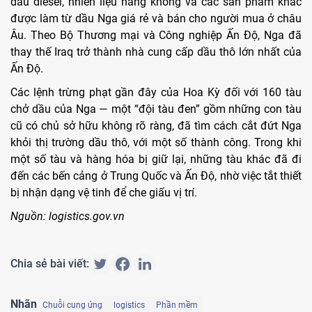
dầu diesel, nhiên liệu hàng không và các sản phẩm khác
được làm từ dầu Nga giá rẻ và bán cho người mua ở châu
Âu. Theo Bộ Thương mại và Công nghiệp Ấn Độ, Nga đã
thay thế Iraq trở thành nhà cung cấp dầu thô lớn nhất của
Ấn Độ.
Các lệnh trừng phạt gần đây của Hoa Kỳ đối với 160 tàu
chở dầu của Nga — một “đội tàu đen” gồm những con tàu
cũ có chủ sở hữu không rõ ràng, đã tìm cách cắt đứt Nga
khỏi thị trường dầu thô, với một số thành công. Trong khi
một số tàu và hàng hóa bị giữ lại, những tàu khác đã đi
đến các bến cảng ở Trung Quốc và Ấn Độ, nhờ việc tắt thiết
bị nhận dạng vệ tinh để che giấu vị trí.
Nguồn: logistics.gov.vn
Chia sẻ bài viết:
Nhãn
Chuỗi cung ứng
logistics
Phần mềm