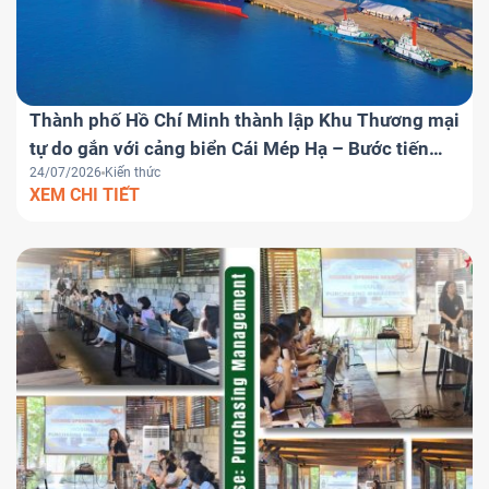
Thành phố Hồ Chí Minh thành lập Khu Thương mại
tự do gắn với cảng biển Cái Mép Hạ – Bước tiến
24/07/2026
Kiến thức
chiến lược đưa Việt Nam trở thành trung tâm
XEM CHI TIẾT
logistics khu vực