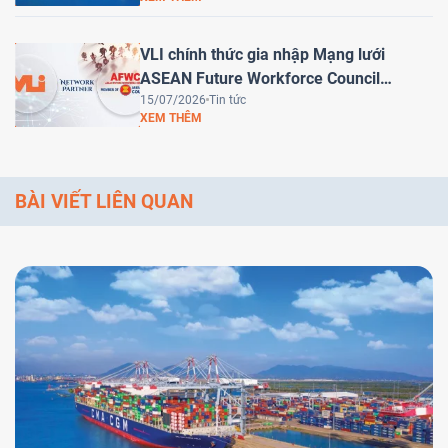
Nam trở thành trung tâm logistics khu
vực
VLI chính thức gia nhập Mạng lưới
ASEAN Future Workforce Council
(AFWC)
15/07/2026
Tin tức
XEM THÊM
BÀI VIẾT LIÊN QUAN