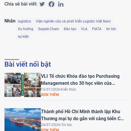
Chia sẻ bài viết:
Nhãn
logistics
Viện nghiên cứu và phát triển Logistic Việt Nam
Xu hướng
Supple Chain
Đào tạo
VLA
FIATA
tin tức
sự kiện
Bài viết nổi bật
VLI Tổ chức Khóa đào tạo Purchasing
Management cho 30 học viên của
HEINEKEN Việt Nam
15/07/2026
Kiến thức
XEM THÊM
Thành phố Hồ Chí Minh thành lập Khu
Thương mại tự do gắn với cảng biển Cái
Mép Hạ – Bước tiến chiến lược đưa Việt
24/07/2026
Tin tức
XEM THÊM