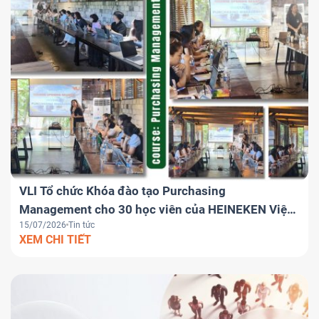
VLI Tổ chức Khóa đào tạo Purchasing
Management cho 30 học viên của HEINEKEN Việt
15/07/2026
Tin tức
Nam
XEM CHI TIẾT