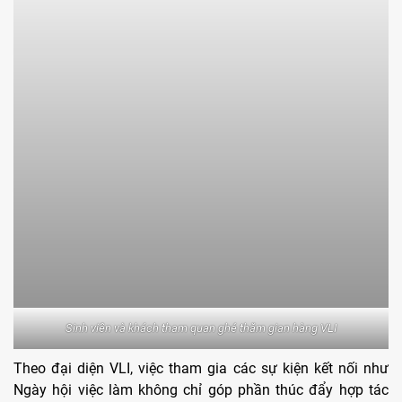
Sinh viên và khách tham quan ghé thăm gian hàng VLI
Theo đại diện VLI, việc tham gia các sự kiện kết nối như
Ngày hội việc làm không chỉ góp phần thúc đẩy hợp tác