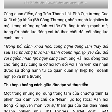
BTC tri ân các đơn vị tài trợ cho chương trình
Cùng quan điểm, ông Trần Thanh Hải, Phó Cục trưởng Cục
Xuất nhập khẩu (Bộ Công Thương), nhấn mạnh logistics là
một trong những ngành có tốc độ tăng trưởng mạnh mẽ,
trong đó nhân lực đóng vai trò then chốt đối với năng lực
cạnh tranh.
“
Trong bối cảnh khoa học, công nghệ đang làm thay đổi
sâu sắc phương thức vận hành doanh nghiệp, yêu cầu đối
với nguồn nhân lực ngày càng cao
”, ông Hải nói, đồng thời
cho rằng đây cũng là cơ hội lớn đối với sinh viên khi nhận
được sự đồng hành từ cơ quan quản lý, hiệp hội, doanh
nghiệp và nhà trường.
Thu hẹp khoảng cách giữa đào tạo và thực tiễn
Một trong những nội dung trọng tâm của chương trình là
phiên tọa đàm với chủ đề “Nhân lực logistics: Vận hội
trong kỷ nguyên mới”, với sự tham gia của đại diện nhiều
doanh nghiệp như J&T Express, Viettel Post, T&M