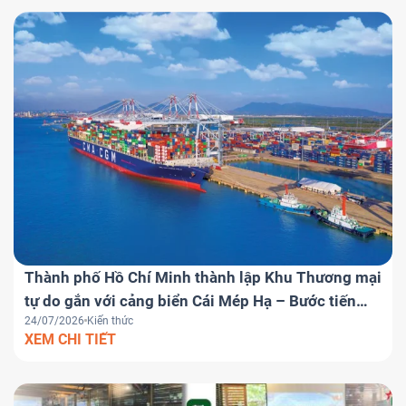
Thành phố Hồ Chí Minh thành lập Khu Thương mại
tự do gắn với cảng biển Cái Mép Hạ – Bước tiến
24/07/2026
Kiến thức
chiến lược đưa Việt Nam trở thành trung tâm
XEM CHI TIẾT
logistics khu vực