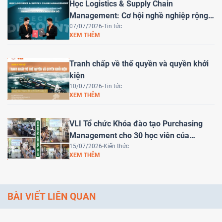
Học Logistics & Supply Chain
Management: Cơ hội nghề nghiệp rộng
mở trong kỷ nguyên số
07/07/2026
Tin tức
XEM THÊM
Tranh chấp về thế quyền và quyền khởi
kiện
10/07/2026
Tin tức
XEM THÊM
VLI Tổ chức Khóa đào tạo Purchasing
Management cho 30 học viên của
HEINEKEN Việt Nam
15/07/2026
Kiến thức
XEM THÊM
BÀI VIẾT LIÊN QUAN