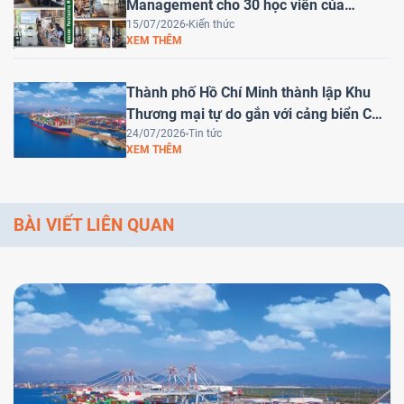
Management cho 30 học viên của
HEINEKEN Việt Nam
15/07/2026
Kiến thức
XEM THÊM
Thành phố Hồ Chí Minh thành lập Khu
Thương mại tự do gắn với cảng biển Cái
Mép Hạ – Bước tiến chiến lược đưa Việt
24/07/2026
Tin tức
XEM THÊM
Nam trở thành trung tâm logistics khu
vực
BÀI VIẾT LIÊN QUAN