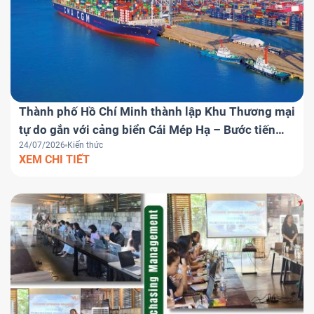
Thành phố Hồ Chí Minh thành lập Khu Thương mại
tự do gắn với cảng biển Cái Mép Hạ – Bước tiến
24/07/2026
Kiến thức
chiến lược đưa Việt Nam trở thành trung tâm
XEM CHI TIẾT
logistics khu vực