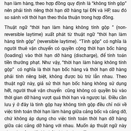
hạn làm hàng, theo hợp đồng quy định là “không tính gộp”
nên phải tính riêng thời hạn dỡ hàng tại ĐN và HP, sau đó
so sánh với thời hạn theo thỏa thuận trong hợp đồng.
Thuật ngữ “thời hạn làm hàng không tính gộp ” (non-
reversible laytime) xuất phát từ thuật ngữ “thời hạn làm
hàng tính gộp” (reversible laytime). “Tính gộp” có nghĩa là
người thuê vận chuyển có quyền cộng thời hạn bốc hàng
(loading) vào thời hạn dỡ hàng (discharge), để tính toán
tiền thưởng phạt. Như vậy, “thời hạn làm hàng không tính
gộp” có nghĩa là thời hạn bốc hàng và thời hạn dỡ hàng
phải tính riêng biệt, không được bù trừ lẫn nhau. Theo
thuật ngữ này, giả sử thời hạn bốc hàng không sử dụng
hết, người thuê vận chuyển cũng không có quyền bù vào
thời gian dỡ hàng vượt quá thời hạn và ngược lại. Điều cần
lưu ý ở đây là tính gộp hay không tính gộp đều chỉ nói về
việc tính toán thời hạn làm hàng giữa cảng bốc và cảng dỡ,
chứ không áp dụng cho việc tính toán thời hạn dỡ hàng
giữa các cảng dỡ hàng với nhau. Muốn áp thuật ngữ này