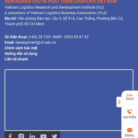
VIỆN NGHIÊN CỨU VÀ PHÁT TRIỂN LOGISTICS VIỆT NAM
Vietnam Logistics Research and Development Institute (VLI)
A subsidiary of Vietnam Logistics Business Association (VLA)
Địa chỉ:
Văn phòng Đào tạo: Lầu 5, Số 91A, Cao Thắng, Phường Bàn Cờ,
Thành phố Hồ Chí Minh
Số điện thoại:
(+84) 28 7301 8689 - 0903 83 81 82
Email:
development@vli.edu.vn
Chính sách bảo mật
Hướng dẫn sử dụng
Liên hệ nhanh
ZALO
GỌI ĐIỆN
EMAIL