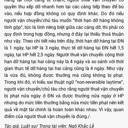
quyền thu xếp dỡ nhanh hơn tại các cảng tiếp theo để bù
vào, nếu hợp đồng không có quy định khác. Do đó nếu
người vận chuyển/chủ tàu muốn “thời hạn dỡ hàng không
tính gộp”, tức là tính riêng biệt giữa các cảng dỡ, thì phải có
quy định trong hợp đồng, nhưng ở đây lại thiếu thoả thuận
như vậy. Theo chi tiết nêu trên đây, thời hạn dỡ hàng tại ĐN
là 1 ngày, tại HP là 3 ngày, thực tế dỡ hàng tại ĐN hết 1,5
ngày, tại HP hết 2,5 ngày. Người thuê vận chuyển cộng thời
hạn dỡ hàng tại hai cảng này là 4 ngày và so sánh với thời
gian thực tế dỡ hàng tại hai cảng cũng là 4 ngày. Như vậy
là vừa đủ, không được thưởng mà cũng không bị phạt.
Trong khi đó, vì hiểu sai thuật ngữ “non-reversible laytime”,
người vận chuyển/chủ tàu cho rằng người thuê vận chuyển
bị phạt nửa ngày ở ĐN và được thưởng nửa ngày ở HP
nhưng do mức tiền thưởng bằng nửa mức tiền phạt nên kết
quả về mặt tài chính là hoàn toàn khác nhau. Vì vậy, quan
điểm của người thuê vận chuyển là đúng./.
Tác giả: Luật sư/ Trọng tài viên: Ngô Khắc Lễ