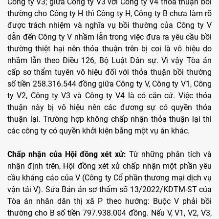
Công ty V3; giữa Công ty V3 với Công ty V4 thỏa thuận bồi
thường cho Công ty H thì Công ty H, Công ty B chưa làm rõ
được trách nhiệm và nghĩa vụ bồi thường của Công ty V
dẫn đến Công ty V nhầm lẫn trong việc đưa ra yêu cầu bồi
thường thiệt hại nên thỏa thuận trên bị coi là vô hiệu do
nhầm lẫn theo Điều 126, Bộ Luật Dân sự. Vì vậy Tòa án
cấp sơ thẩm tuyên vô hiệu đối với thỏa thuận bồi thường
số tiền 258.316.544 đồng giữa Công ty V, Công ty V1, Công
ty V2, Công ty V3 và Công ty V4 là có căn cứ. Việc thỏa
thuận này bị vô hiệu nên các đương sự có quyền thỏa
thuận lại. Trường hợp không chấp nhận thỏa thuận lại thì
các công ty có quyền khởi kiện bằng một vụ án khác.
Chấp nhận của Hội đồng xét xử:
Từ những phân tích và
nhận định trên, Hội đồng xét xử chấp nhận một phần yêu
cầu kháng cáo của V (Công ty Cổ phần thương mại dịch vụ
vận tải V). Sửa Bản án sơ thẩm số 13/2022/KDTM-ST của
Tòa án nhân dân thị xã P theo hướng: Buộc V phải bồi
thường cho B số tiền 797.938.004 đồng. Nếu V, V1, V2, V3,