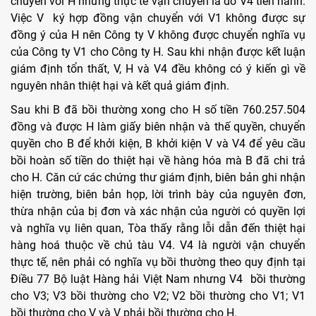
chuyển với H nhưng thực tế vận chuyển là do V4 tiến hành.
Việc V ký hợp đồng vận chuyển với V1 không được sự
đồng ý của H nên Công ty V không được chuyển nghĩa vụ
của Công ty V1 cho Công ty H. Sau khi nhận được kết luận
giám định tổn thất, V, H và V4 đều không có ý kiến gì về
nguyên nhân thiệt hại và kết quả giám định.
Sau khi B đã bồi thường xong cho H số tiền 760.257.504
đồng và được H làm giấy biên nhận và thế quyền, chuyển
quyền cho B để khởi kiện, B khởi kiện V và V4 để yêu cầu
bồi hoàn số tiền do thiệt hại về hàng hóa mà B đã chi trả
cho H. Căn cứ các chứng thư giám định, biên bản ghi nhận
hiện trường, biên bản họp, lời trình bày của nguyên đơn,
thừa nhận của bị đơn và xác nhận của người có quyền lợi
và nghĩa vụ liên quan, Tòa thấy rằng lỗi dẫn đến thiệt hại
hàng hoá thuộc về chủ tàu V4. V4 là người vận chuyển
thực tế, nên phải có nghĩa vụ bồi thường theo quy định tại
Điều 77 Bộ luật Hàng hải Việt Nam nhưng V4 bồi thường
cho V3; V3 bồi thường cho V2; V2 bồi thường cho V1; V1
bồi thường cho V và V phải bồi thường cho H.