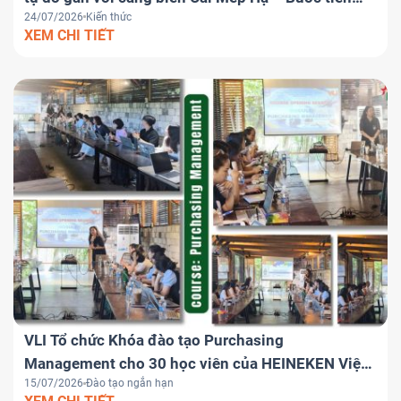
24/07/2026
Kiến thức
chiến lược đưa Việt Nam trở thành trung tâm
XEM CHI TIẾT
logistics khu vực
VLI Tổ chức Khóa đào tạo Purchasing
Management cho 30 học viên của HEINEKEN Việt
15/07/2026
Đào tạo ngắn hạn
Nam