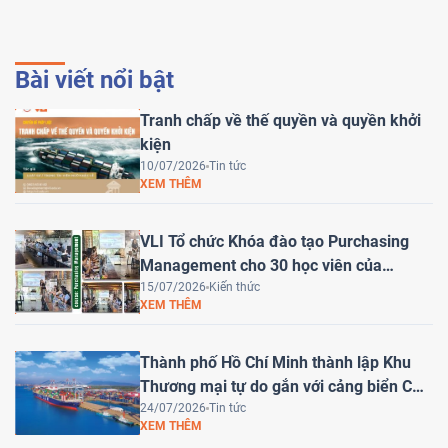
Bài viết nổi bật
Tranh chấp về thế quyền và quyền khởi
kiện
10/07/2026
Tin tức
XEM THÊM
VLI Tổ chức Khóa đào tạo Purchasing
Management cho 30 học viên của
HEINEKEN Việt Nam
15/07/2026
Kiến thức
XEM THÊM
Thành phố Hồ Chí Minh thành lập Khu
Thương mại tự do gắn với cảng biển Cái
Mép Hạ – Bước tiến chiến lược đưa Việt
24/07/2026
Tin tức
XEM THÊM
Nam trở thành trung tâm logistics khu