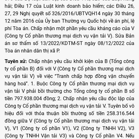
hải; Điều 17 của Luật kinh doanh bảo hiểm; các Điều 26,
27, 29 Nghị quyết số 326/2016/UBTVQH14 ngày 30 tháng
12 năm 2016 của Ủy ban Thường vụ Quốc hội về án phí, lệ
phí Tòa án. Chấp nhận một phần yêu cầu kháng cáo của V
(Công ty Cổ phần thương mại dịch vụ vận tải V). Sửa Bản
án sơ thẩm số 13/2022/KDTM-ST ngày 08/12/2022 của
Tòa án nhân dân thị xã P.
Tuyên xử:
Chấp nhận yêu cầu khởi kiện của B (Tổng công
ty cổ phần B) đối với V (Công ty Cổ phần thương mại dịch
vụ vận tải V) về việc “Tranh chấp hợp đồng vận chuyển
hàng hoá”. 1. Buộc Công ty Cổ phần thương mại dịch vụ
vận tải V phải bồi thường cho Tổng công ty cổ phần B số
tiền 797.938.004 đồng; 2. Chấp nhận yêu cầu độc lập của
Công ty Cổ phần thương mại dịch vụ vận tải V. Tuyên bố vô
hiệu đối với thỏa thuận bồi thường số tiền 258.316.544
đồng giữa V (Công ty Cổ phần thương mại dịch vụ vận tải
V), V1 (Công ty cổ phần V1), V2 (Công ty TNHH V2), V3
(Công ty TNHH Vận tải V3) và Công ty Cổ phần V4. Nếu