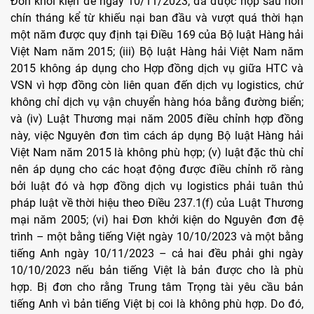
Đơn khởi kiện đề ngày 10/11/2023, đã được nộp sau hơn
chín tháng kể từ khiếu nại ban đầu và vượt quá thời hạn
một năm được quy định tại Điều 169 của Bộ luật Hàng hải
Việt Nam năm 2015; (iii) Bộ luật Hàng hải Việt Nam năm
2015 không áp dụng cho Hợp đồng dịch vụ giữa HTC và
VSN vì hợp đồng còn liên quan đến dịch vụ logistics, chứ
không chỉ dịch vụ vận chuyển hàng hóa bằng đường biển;
và (iv) Luật Thương mại năm 2005 điều chỉnh hợp đồng
này, việc Nguyên đơn tìm cách áp dụng Bộ luật Hàng hải
Việt Nam năm 2015 là không phù hợp; (v) luật đặc thù chỉ
nên áp dụng cho các hoạt động được điều chỉnh rõ ràng
bởi luật đó và hợp đồng dịch vụ logistics phải tuân thủ
pháp luật về thời hiệu theo Điều 237.1(f) của Luật Thương
mại năm 2005; (vi) hai Đơn khởi kiện do Nguyên đơn đệ
trình – một bằng tiếng Việt ngày 10/10/2023 và một bằng
tiếng Anh ngày 10/11/2023 – cả hai đều phải ghi ngày
10/10/2023 nếu bản tiếng Việt là bản được cho là phù
hợp. Bị đơn cho rằng Trung tâm Trọng tài yêu cầu bản
tiếng Anh vì bản tiếng Việt bị coi là không phù hợp. Do đó,