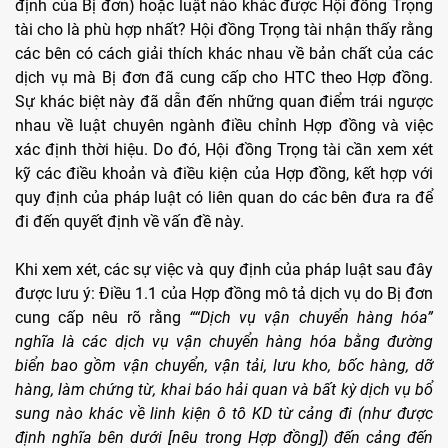
định của Bị đơn) hoặc luật nào khác được Hội đồng Trọng
tài cho là phù hợp nhất? Hội đồng Trọng tài nhận thấy rằng
các bên có cách giải thích khác nhau về bản chất của các
dịch vụ mà Bị đơn đã cung cấp cho HTC theo Hợp đồng.
Sự khác biệt này đã dẫn đến những quan điểm trái ngược
nhau về luật chuyên ngành điều chỉnh Hợp đồng và việc
xác định thời hiệu. Do đó, Hội đồng Trọng tài cần xem xét
kỹ các điều khoản và điều kiện của Hợp đồng, kết hợp với
quy định của pháp luật có liên quan do các bên đưa ra để
đi đến quyết định về vấn đề này.
Khi xem xét, các sự việc và quy định của pháp luật sau đây
được lưu ý: Điều 1.1 của Hợp đồng mô tả dịch vụ do Bị đơn
cung cấp nêu rõ rằng
““Dịch vụ vận chuyển hàng hóa”
nghĩa là các dịch vụ vận chuyển hàng hóa bằng đường
biển bao gồm vận chuyển, vận tải, lưu kho, bốc hàng, dỡ
hàng, làm chứng từ, khai báo hải quan và bất kỳ dịch vụ bổ
sung nào khác về linh kiện ô tô KD từ cảng đi (như được
định nghĩa bên dưới [nêu trong Hợp đồng]) đến cảng đến