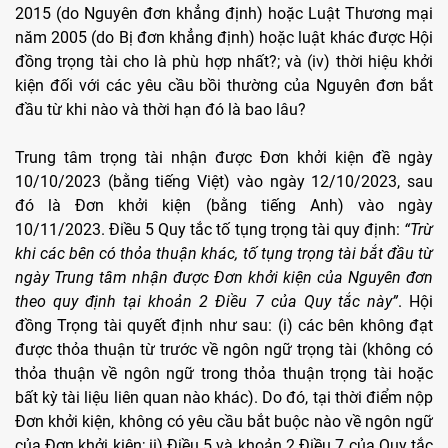
2015 (do Nguyên đơn khẳng định) hoặc Luật Thương mại
năm 2005 (do Bị đơn khẳng định) hoặc luật khác được Hội
đồng trọng tài cho là phù hợp nhất?; và (iv) thời hiệu khởi
kiện đối với các yêu cầu bồi thường của Nguyên đơn bắt
đầu từ khi nào và thời hạn đó là bao lâu?
Trung tâm trọng tài nhận được Đơn khởi kiện đề ngày
10/10/2023 (bằng tiếng Việt) vào ngày 12/10/2023, sau
đó là Đơn khởi kiện (bằng tiếng Anh) vào ngày
10/11/2023. Điều 5 Quy tắc tố tụng trọng tài quy định:
“Trừ
khi các bên có thỏa thuận khác, tố tụng trọng tài bắt đầu từ
ngày Trung tâm nhận được Đơn khởi kiện của Nguyên đơn
theo quy định tại khoản 2 Điều 7 của Quy tắc này”
. Hội
đồng Trọng tài quyết định như sau: (i) các bên không đạt
được thỏa thuận từ trước về ngôn ngữ trọng tài (không có
thỏa thuận về ngôn ngữ trong thỏa thuận trọng tài hoặc
bất kỳ tài liệu liên quan nào khác). Do đó, tại thời điểm nộp
Đơn khởi kiện, không có yêu cầu bắt buộc nào về ngôn ngữ
của Đơn khởi kiện; ii) Điều 5 và khoản 2 Điều 7 của Quy tắc