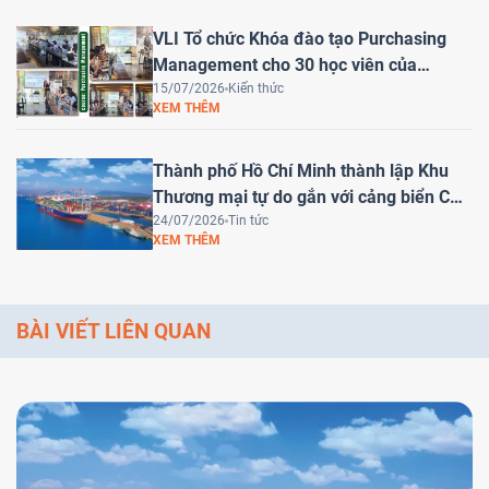
VLI Tổ chức Khóa đào tạo Purchasing
Management cho 30 học viên của
HEINEKEN Việt Nam
15/07/2026
Kiến thức
XEM THÊM
Thành phố Hồ Chí Minh thành lập Khu
Thương mại tự do gắn với cảng biển Cái
Mép Hạ – Bước tiến chiến lược đưa Việt
24/07/2026
Tin tức
XEM THÊM
Nam trở thành trung tâm logistics khu
vực
BÀI VIẾT LIÊN QUAN