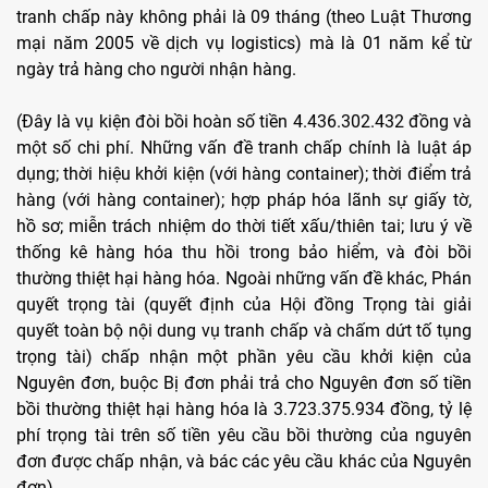
tranh chấp này không phải là 09 tháng (theo Luật Thương
mại năm 2005 về dịch vụ logistics) mà là 01 năm kể từ
ngày trả hàng cho người nhận hàng.
(Đây là vụ kiện đòi bồi hoàn số tiền 4.436.302.432 đồng và
một số chi phí. Những vấn đề tranh chấp chính là luật áp
dụng; thời hiệu khởi kiện (với hàng container); thời điểm trả
hàng (với hàng container); hợp pháp hóa lãnh sự giấy tờ,
hồ sơ; miễn trách nhiệm do thời tiết xấu/thiên tai; lưu ý về
thống kê hàng hóa thu hồi trong bảo hiểm, và đòi bồi
thường thiệt hại hàng hóa. Ngoài những vấn đề khác, Phán
quyết trọng tài (quyết định của Hội đồng Trọng tài giải
quyết toàn bộ nội dung vụ tranh chấp và chấm dứt tố tụng
trọng tài) chấp nhận một phần yêu cầu khởi kiện của
Nguyên đơn, buộc Bị đơn phải trả cho Nguyên đơn số tiền
bồi thường thiệt hại hàng hóa là 3.723.375.934 đồng, tỷ lệ
phí trọng tài trên số tiền yêu cầu bồi thường của nguyên
đơn được chấp nhận, và bác các yêu cầu khác của Nguyên
đơn).