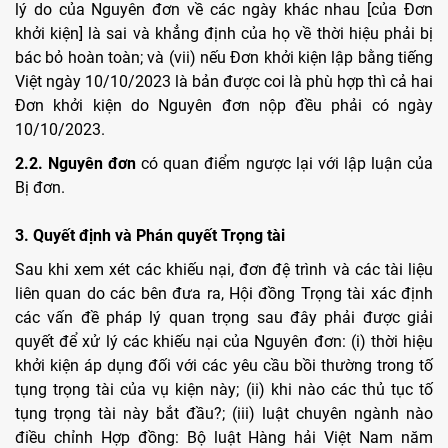
lý do của Nguyên đơn về các ngày khác nhau [của Đơn
khởi kiện] là sai và khẳng định của họ về thời hiệu phải bị
bác bỏ hoàn toàn; và (vii) nếu Đơn khởi kiện lập bằng tiếng
Việt ngày 10/10/2023 là bản được coi là phù hợp thì cả hai
Đơn khởi kiện do Nguyên đơn nộp đều phải có ngày
10/10/2023.
2.2. Nguyên đơn
có quan điểm ngược lại với lập luận của
Bị đơn.
3. Quyết định và Phán quyết Trọng tài
Sau khi xem xét các khiếu nại, đơn đệ trình và các tài liệu
liên quan do các bên đưa ra, Hội đồng Trọng tài xác định
các vấn đề pháp lý quan trọng sau đây phải được giải
quyết để xử lý các khiếu nại của Nguyên đơn: (i) thời hiệu
khởi kiện áp dụng đối với các yêu cầu bồi thường trong tố
tụng trọng tài của vụ kiện này; (ii) khi nào các thủ tục tố
tụng trọng tài này bắt đầu?; (iii) luật chuyên ngành nào
điều chỉnh Hợp đồng: Bộ luật Hàng hải Việt Nam năm