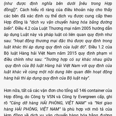
(như được định nghĩa bên dưới [nêu trong Hợp
đồng])”.
Cách hiểu rõ ràng của điều khoản này cho thấy
các bên đã xác định cụ thể dịch vụ được cung cấp theo
Hợp đồng là
“dịch vụ vận chuyển hàng hóa bằng đường
biển”
. Điều 4.2 của Luật Thương mại năm 2005 hướng dẫn
áp dụng Luật này và pháp luật có liên quan quy định như
sau:
“Hoạt động thương mại đặc thù được quy định trong
luật khác thì áp dụng quy định của luật đó”.
Điều 1.2 của
Bộ luật Hàng hải Việt Nam năm 2015 quy định phạm vi
điều chỉnh như sau:
“Trường hợp có sự khác nhau giữa
quy định của Bộ luật Hàng hải Việt Nam với quy định của
luật khác về cùng một nội dung liên quan đến hoạt động
hàng hải thì áp dụng quy định của Bộ luật này”.
Hơn nữa, tất cả các vận đơn cho tổng số 146 container của
Hợp đồng, do Công ty VSN và Công ty Evergreen cấp, ghi
rõ
“Cảng dỡ hàng HẢI PHÒNG, VIỆT NAM”
và
“Nơi giao
hàng HẢI PHÒNG, VIỆT NAM”
là phù hợp với mô tả của
Hợp đồng về dịch vụ vận chuyển hàng hóa bằng đường