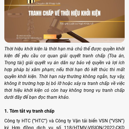
Thời hiệu khởi kiện là thời hạn mà chủ thể được quyền khởi
kiện để yêu cầu cơ quan giải quyết tranh chấp (Tòa án,
Trọng tài) giải quyết vụ án dân sự bảo vệ quyền và lợi ích
hợp pháp bị xâm phạm; nếu thời hạn đó kết thúc thì mất
quyền khởi kiện. Thời hạn này thường không ngắn, tuy vậy,
không ít trường hợp bị bỏ lỡ hoặc xảy ra tranh chấp về việc
thời hiệu khởi kiện có còn hay không trong vụ tranh chấp
dưới đây để bạn đọc tham khảo.
1. Tóm tắt vụ tranh chấp
Công ty HTC (“HTC”) và Công ty Vận tải biển VSN (“VSN”)
ký Hợp đồng dịch vụ số 118/HTMV-VISION/2022-CKD