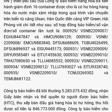
HN”) theo yêu cầu của Công ty bảo hiểm hàng hóa đã tiến
hành giám định 16 container được cho là có hư hỏng hàng
hóa do nước mặn xâm nhập trong quá trình vận chuyển
trên biển từ cảng Ulsan, Hàn Quốc đến cảng VIP Green, Hải
Phòng với chi tiết như sau: số hợp đồng bảo hiểm/số vận
đơn/số container lần lượt là: 000929/ VSNB2209007/
EGHU8447847 và HMCU9086129; 000930/ VSNB/
2209008/ EMCU9883840, DFSU6688609, TGBU4026499,
DFSU6896937 và EISU9445173; 000931/ VSNB2209009/
DRYU9585481 và EITU1455630; 000932/ VSNB2209010/
TRHU7080650 và TLLU4085532; 000933/ VSNB2209011;
000934/ VSNB2209012/ TLLU7693027 và EITU9328740;
000935/ VSNB2209010/ TCNU3269302 và
TEMU8681122.
Công ty bảo hiểm đã bồi thường 5.283.075.432 đồng, nhận
Giấy biên nhận và thế quyền từ người được bảo hiểm
(HTC), thu xếp bán đấu giá hàng hóa bị hư hỏng, thu hồi
được số tiền là 846.773.000 đồng. Công ty bảo hiểm cho