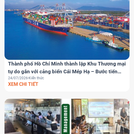
Thành phố Hồ Chí Minh thành lập Khu Thương mại
tự do gắn với cảng biển Cái Mép Hạ – Bước tiến
24/07/2026
Kiến thức
chiến lược đưa Việt Nam trở thành trung tâm
XEM CHI TIẾT
logistics khu vực