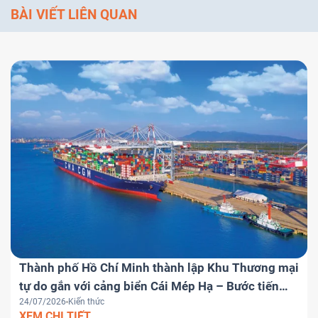
BÀI VIẾT LIÊN QUAN
Thành phố Hồ Chí Minh thành lập Khu Thương mại
tự do gắn với cảng biển Cái Mép Hạ – Bước tiến
24/07/2026
Kiến thức
chiến lược đưa Việt Nam trở thành trung tâm
XEM CHI TIẾT