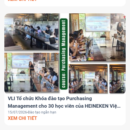
logistics khu vực
VLI Tổ chức Khóa đào tạo Purchasing
Management cho 30 học viên của HEINEKEN Việt
15/07/2026
Đào tạo ngắn hạn
Nam
XEM CHI TIẾT