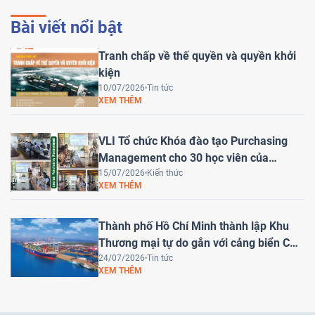
Bài viết nổi bật
Tranh chấp về thế quyền và quyền khởi
kiện
10/07/2026
Tin tức
XEM THÊM
VLI Tổ chức Khóa đào tạo Purchasing
Management cho 30 học viên của
HEINEKEN Việt Nam
15/07/2026
Kiến thức
XEM THÊM
Thành phố Hồ Chí Minh thành lập Khu
Thương mại tự do gắn với cảng biển Cái
Mép Hạ – Bước tiến chiến lược đưa Việt
24/07/2026
Tin tức
XEM THÊM
Nam trở thành trung tâm logistics khu
vực