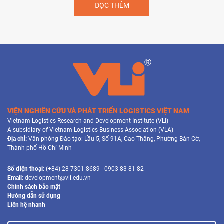
ĐỌC THÊM
VIỆN NGHIÊN CỨU VÀ PHÁT TRIỂN LOGISTICS VIỆT NAM
Vietnam Logistics Research and Development Institute (VLI)
A subsidiary of Vietnam Logistics Business Association (VLA)
Địa chỉ:
Văn phòng Đào tạo: Lầu 5, Số 91A, Cao Thắng, Phường Bàn Cờ,
Thành phố Hồ Chí Minh
Số điện thoại:
(+84) 28 7301 8689 - 0903 83 81 82
Email:
development@vli.edu.vn
Chính sách bảo mật
Hướng dẫn sử dụng
Liên hệ nhanh