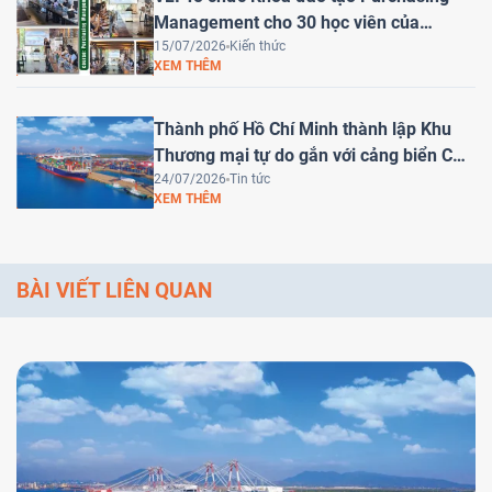
Management cho 30 học viên của
HEINEKEN Việt Nam
15/07/2026
Kiến thức
XEM THÊM
Thành phố Hồ Chí Minh thành lập Khu
Thương mại tự do gắn với cảng biển Cái
Mép Hạ – Bước tiến chiến lược đưa Việt
24/07/2026
Tin tức
XEM THÊM
Nam trở thành trung tâm logistics khu
vực
BÀI VIẾT LIÊN QUAN