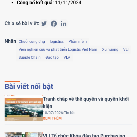
Công bố kết quả
: 11/11/2024
Chia sẻ bài viết:
Nhãn
Chuỗi cung ứng
logistics
Phần mềm
Viện nghiên cứu và phát triển Logistic Việt Nam
Xu hướng
VLI
Supple Chain
Đào tạo
VLA
Bài viết nổi bật
Tranh chấp về thế quyền và quyền khởi
kiện
10/07/2026
Tin tức
XEM THÊM
VLI Tổ chức Khóa đào tạo Purchasing