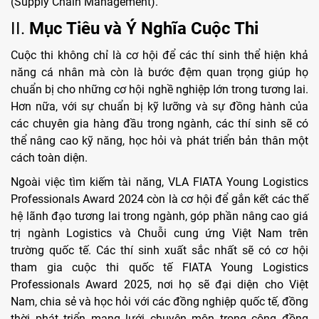
(Supply Chain Management).
II.
Mục Tiêu và Ý Nghĩa Cuộc Thi
Cuộc thi không chỉ là cơ hội để các thí sinh thể hiện khả
năng cá nhân mà còn là bước đệm quan trọng giúp họ
chuẩn bị cho những cơ hội nghề nghiệp lớn trong tương lai.
Hơn nữa, với sự chuẩn bị kỹ lưỡng và sự đồng hành của
các chuyên gia hàng đầu trong ngành, các thí sinh sẽ có
thể nâng cao kỹ năng, học hỏi và phát triển bản thân một
cách toàn diện.
Ngoài việc tìm kiếm tài năng, VLA FIATA Young Logistics
Professionals Award 2024 còn là cơ hội để gắn kết các thế
hệ lãnh đạo tương lai trong ngành, góp phần nâng cao giá
trị ngành Logistics và Chuỗi cung ứng Việt Nam trên
trường quốc tế. Các thí sinh xuất sắc nhất sẽ có cơ hội
tham gia cuộc thi quốc tế FIATA Young Logistics
Professionals Award 2025, nơi họ sẽ đại diện cho Việt
Nam, chia sẻ và học hỏi với các đồng nghiệp quốc tế, đồng
thời phát triển mạng lưới chuyên môn trong cộng đồng