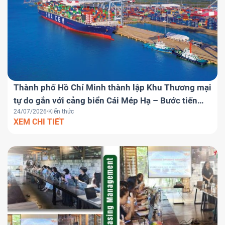
Thành phố Hồ Chí Minh thành lập Khu Thương mại
tự do gắn với cảng biển Cái Mép Hạ – Bước tiến
24/07/2026
Kiến thức
chiến lược đưa Việt Nam trở thành trung tâm
XEM CHI TIẾT
logistics khu vực