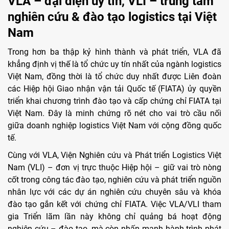
VLA – đại diện uy tín, VLI – trung tâm
nghiên cứu & đào tạo logistics tại Việt
Nam
Trong hơn ba thập kỷ hình thành và phát triển, VLA đã
khẳng định vị thế là tổ chức uy tín nhất của ngành logistics
Việt Nam, đồng thời là tổ chức duy nhất được Liên đoàn
các Hiệp hội Giao nhận vận tải Quốc tế (FIATA) ủy quyền
triển khai chương trình đào tạo và cấp chứng chỉ FIATA tại
Việt Nam. Đây là minh chứng rõ nét cho vai trò cầu nối
giữa doanh nghiệp logistics Việt Nam với cộng đồng quốc
tế.
Cùng với VLA, Viện Nghiên cứu và Phát triển Logistics Việt
Nam (VLI) – đơn vị trực thuộc Hiệp hội – giữ vai trò nòng
cốt trong công tác đào tạo, nghiên cứu và phát triển nguồn
nhân lực với các dự án nghiên cứu chuyên sâu và khóa
đào tạo gắn kết với chứng chỉ FIATA. Việc VLA/VLI tham
gia Triển lãm lần này không chỉ quảng bá hoạt động
nghiên cứu – đào tạo, mà còn nhấn mạnh hành trình phát