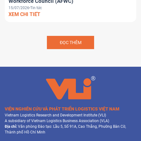
Workforce Council (AFWC)
15/07/2026
Tin tức
XEM CHI TIẾT
ĐỌC THÊM
VIỆN NGHIÊN CỨU VÀ PHÁT TRIỂN LOGISTICS VIỆT NAM
Vietnam Logistics Research and Development Institute (VLI)
A subsidiary of Vietnam Logistics Business Association (VLA)
Địa chỉ:
Văn phòng Đào tạo: Lầu 5, Số 91A, Cao Thắng, Phường Bàn Cờ,
Thành phố Hồ Chí Minh