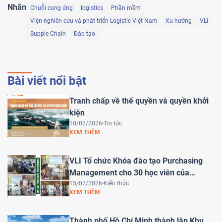
Nhãn
Chuỗi cung ứng
logistics
Phần mềm
Viện nghiên cứu và phát triển Logistic Việt Nam
Xu hướng
VLI
Supple Chain
Đào tạo
Bài viết nổi bật
Tranh chấp về thế quyền và quyền khởi
kiện
10/07/2026
Tin tức
XEM THÊM
VLI Tổ chức Khóa đào tạo Purchasing
Management cho 30 học viên của
HEINEKEN Việt Nam
15/07/2026
Kiến thức
XEM THÊM
Thành phố Hồ Chí Minh thành lập Khu