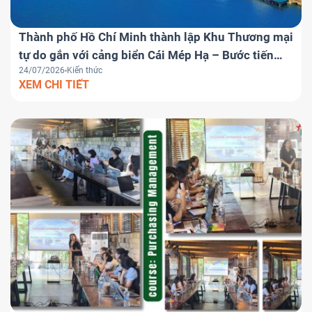
Thành phố Hồ Chí Minh thành lập Khu Thương mại
tự do gắn với cảng biển Cái Mép Hạ – Bước tiến
24/07/2026
Kiến thức
chiến lược đưa Việt Nam trở thành trung tâm
XEM CHI TIẾT
logistics khu vực