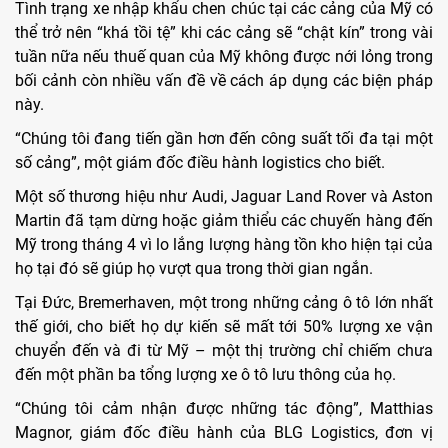
Tình trạng xe nhập khẩu chen chúc tại các cảng của Mỹ có
thể trở nên “khá tồi tệ” khi các cảng sẽ “chật kín” trong vài
tuần nữa nếu thuế quan của Mỹ không được nới lỏng trong
bối cảnh còn nhiều vấn đề về cách áp dụng các biện pháp
này.
“Chúng tôi đang tiến gần hơn đến công suất tối đa tại một
số cảng”, một giám đốc điều hành logistics cho biết.
Một số thương hiệu như Audi, Jaguar Land Rover và Aston
Martin đã tạm dừng hoặc giảm thiểu các chuyến hàng đến
Mỹ trong tháng 4 vì lo lắng lượng hàng tồn kho hiện tại của
họ tại đó sẽ giúp họ vượt qua trong thời gian ngắn.
Tại Đức, Bremerhaven, một trong những cảng ô tô lớn nhất
thế giới, cho biết họ dự kiến ​​sẽ mất tới 50% lượng xe vận
chuyển đến và đi từ Mỹ – một thị trường chỉ chiếm chưa
đến một phần ba tổng lượng xe ô tô lưu thông của họ.
“Chúng tôi cảm nhận được những tác động”, Matthias
Magnor, giám đốc điều hành của BLG Logistics, đơn vị