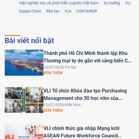
Viện nghiên cứu và phát triển Logistic Việt Nam
Xu hướng
VLI
Supple Chain
Đào tạo
VLA
CONTAINER
Bài viết nổi bật
Thành phố Hồ Chí Minh thành lập Khu
Thương mại tự do gắn với cảng biển Cái
Mép Hạ – Bước tiến chiến lược đưa Việt
24/07/2026
Tin tức
XEM THÊM
Nam trở thành trung tâm logistics khu
vực
VLI Tổ chức Khóa đào tạo Purchasing
Management cho 30 học viên của
HEINEKEN Việt Nam
15/07/2026
Kiến thức
XEM THÊM
VLI chính thức gia nhập Mạng lưới
ASEAN Future Workforce Council