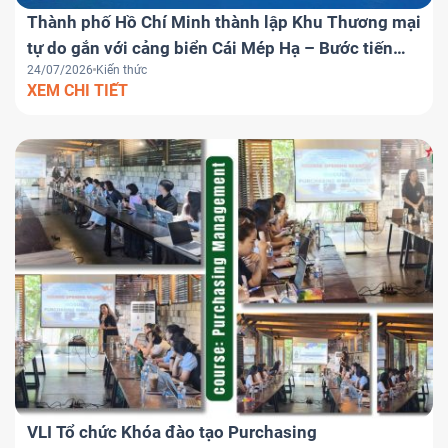
Thành phố Hồ Chí Minh thành lập Khu Thương mại
tự do gắn với cảng biển Cái Mép Hạ – Bước tiến
24/07/2026
Kiến thức
chiến lược đưa Việt Nam trở thành trung tâm
XEM CHI TIẾT
logistics khu vực
VLI Tổ chức Khóa đào tạo Purchasing