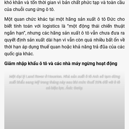
khó khăn và tốn thời gian vì bản chất phức tạp và toàn cầu
của chuỗi cung ứng ô tô.
Một quan chức khác tại một hãng sản xuất ô tô Đức cho
biết tính toán với logistics là “một động thái chiến thuật
ngắn hạn”, nhưng các hãng sản xuất ô tô vẫn chưa đưa ra
quyết định sản xuất dài hạn vì vẫn còn quá nhiều bất ổn về
thời hạn áp dụng thuế quan hoặc khả năng trả đũa của các
quốc gia khác.
Giảm nhập khẩu ô tô và các nhà máy ngừng hoạt động
Một đại lý Land Rover ở Houston. Nhà sản xuất ô tô Anh sẽ tạm dừng
xuất khẩu sang Mỹ trong tháng này sau khi mức thuế 25% đối với ô tô
có hiệu lực. Ảnh: Getty.