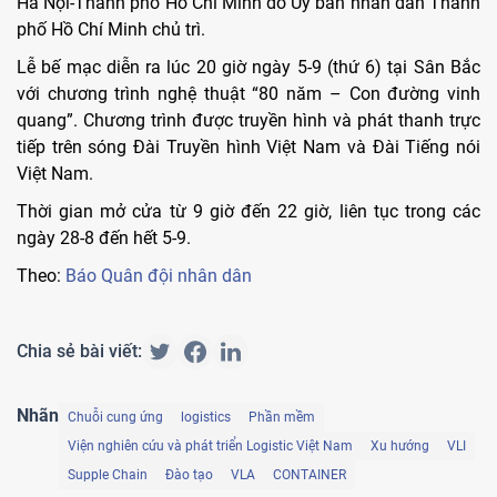
Hà Nội-Thành phố Hồ Chí Minh do Ủy ban nhân dân Thành
phố Hồ Chí Minh chủ trì.
Lễ bế mạc diễn ra lúc 20 giờ ngày 5-9 (thứ 6) tại Sân Bắc
với chương trình nghệ thuật “80 năm – Con đường vinh
quang”. Chương trình được truyền hình và phát thanh trực
tiếp trên sóng Đài Truyền hình Việt Nam và Đài Tiếng nói
Việt Nam.
Thời gian mở cửa từ 9 giờ đến 22 giờ, liên tục trong các
ngày 28-8 đến hết 5-9.
Theo:
Báo Quân đội nhân dân
Chia sẻ bài viết:
Nhãn
Chuỗi cung ứng
logistics
Phần mềm
Viện nghiên cứu và phát triển Logistic Việt Nam
Xu hướng
VLI
Supple Chain
Đào tạo
VLA
CONTAINER