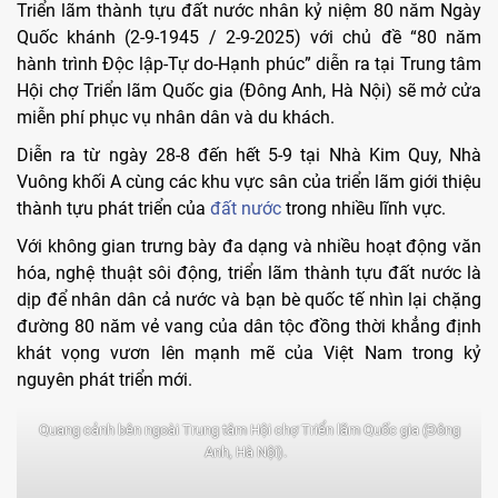
Triển lãm thành tựu đất nước nhân kỷ niệm 80 năm Ngày
Quốc khánh (2-9-1945 / 2-9-2025) với chủ đề “80 năm
hành trình Độc lập-Tự do-Hạnh phúc” diễn ra tại Trung tâm
Hội chợ Triển lãm Quốc gia (Đông Anh, Hà Nội) sẽ mở cửa
miễn phí phục vụ nhân dân và du khách.
Diễn ra từ ngày 28-8 đến hết 5-9 tại Nhà Kim Quy, Nhà
Vuông khối A cùng các khu vực sân của triển lãm giới thiệu
thành tựu phát triển của
đất nước
trong nhiều lĩnh vực.
Với không gian trưng bày đa dạng và nhiều hoạt động văn
hóa, nghệ thuật sôi động, triển lãm thành tựu đất nước là
dịp để nhân dân cả nước và bạn bè quốc tế nhìn lại chặng
đường 80 năm vẻ vang của dân tộc đồng thời khẳng định
khát vọng vươn lên mạnh mẽ của Việt Nam trong kỷ
nguyên phát triển mới.
Quang cảnh bên ngoài Trung tâm Hội chợ Triển lãm Quốc gia (Đông
Anh, Hà Nội).