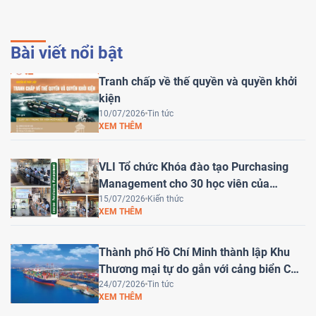
Bài viết nổi bật
Tranh chấp về thế quyền và quyền khởi
kiện
10/07/2026
Tin tức
XEM THÊM
VLI Tổ chức Khóa đào tạo Purchasing
Management cho 30 học viên của
HEINEKEN Việt Nam
15/07/2026
Kiến thức
XEM THÊM
Thành phố Hồ Chí Minh thành lập Khu
Thương mại tự do gắn với cảng biển Cái
Mép Hạ – Bước tiến chiến lược đưa Việt
24/07/2026
Tin tức
XEM THÊM
Nam trở thành trung tâm logistics khu