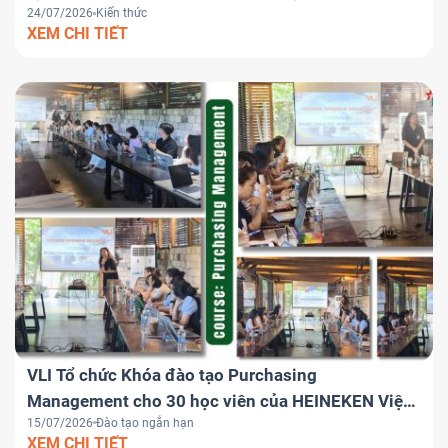
24/07/2026
Kiến thức
chiến lược đưa Việt Nam trở thành trung tâm
XEM CHI TIẾT
logistics khu vực
VLI Tổ chức Khóa đào tạo Purchasing
Management cho 30 học viên của HEINEKEN Việt
15/07/2026
Đào tạo ngắn hạn
Nam
XEM CHI TIẾT