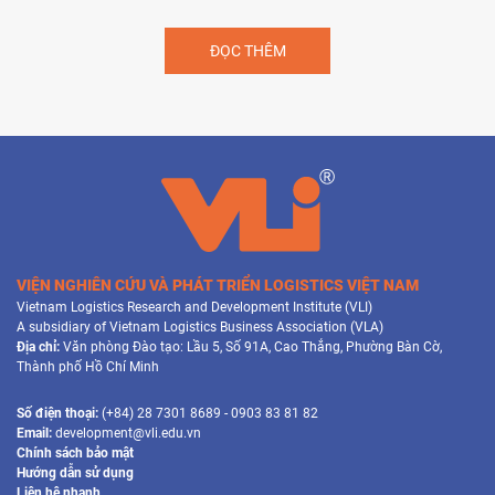
ĐỌC THÊM
VIỆN NGHIÊN CỨU VÀ PHÁT TRIỂN LOGISTICS VIỆT NAM
Vietnam Logistics Research and Development Institute (VLI)
A subsidiary of Vietnam Logistics Business Association (VLA)
Địa chỉ:
Văn phòng Đào tạo: Lầu 5, Số 91A, Cao Thắng, Phường Bàn Cờ,
Thành phố Hồ Chí Minh
Số điện thoại:
(+84) 28 7301 8689 - 0903 83 81 82
Email:
development@vli.edu.vn
Chính sách bảo mật
Hướng dẫn sử dụng
Liên hệ nhanh