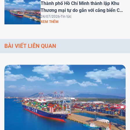
Thành phố Hồ Chí Minh thành lập Khu
Thương mại tự do gắn với cảng biển Cái
Mép Hạ – Bước tiến chiến lược đưa Việt
24/07/2026
Tin tức
XEM THÊM
Nam trở thành trung tâm logistics khu
vực
BÀI VIẾT LIÊN QUAN