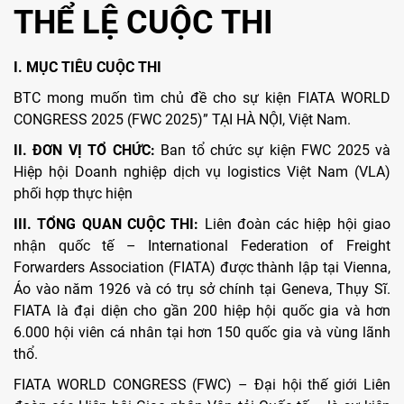
THỂ LỆ CUỘC THI
I. MỤC TIÊU CUỘC THI
BTC mong muốn tìm chủ đề cho sự kiện FIATA WORLD
CONGRESS 2025 (FWC 2025)” TẠI HÀ NỘI, Việt Nam.
II. ĐƠN VỊ TỔ CHỨC:
Ban tổ chức sự kiện FWC 2025 và
Hiệp hội Doanh nghiệp dịch vụ logistics Việt Nam (VLA)
phối hợp thực hiện
III. TỔNG QUAN CUỘC THI:
Liên đoàn các hiệp hội giao
nhận quốc tế – International Federation of Freight
Forwarders Association (FIATA) được thành lập tại Vienna,
Áo vào năm 1926 và có trụ sở chính tại Geneva, Thụy Sĩ.
FIATA là đại diện cho gần 200 hiệp hội quốc gia và hơn
6.000 hội viên cá nhân tại hơn 150 quốc gia và vùng lãnh
thổ.
FIATA WORLD CONGRESS (FWC) – Đại hội thế giới Liên