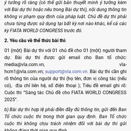
ý tưởng rõ ràng (có thể gửi bản thuyết minh ý tưởng kèm
với Bài dự thi hoặc nêu trong Bài dự thi), nội dung thông tin
không vi phạm quy định của pháp luật. Chủ đề dự thi phải
chưa từng được sử dụng tại bất kỳ nơi nào khác, kể cả các
kỳ FIATA WORLD CONGRESS trước đó.
2. Yêu cầu về thể thức bài thi:
01 (một) Bài dự thi với 01 chủ đề cho 01 (một) người tham
dự. Bài dự thi được gửi email cho Ban tổ chức:
media@vla.com.vn, vla-
hcm1@vla.com.vn;
support@vla.com.vn.
Bài dự thi cần ghi
rõ thông tin của người dự thi (họ tên, đơn vị công tác (nếu
có), địa chỉ liên hệ, số điện thoại ); Tiêu đề email ghi rõ:
Cuộc thi “Sáng tác Chủ đề cho FIATA WORLD CONGRESS
2025”.
b) Bài dự thi hợp lệ phải điền đầy đủ thông tin, gửi đến Ban
Tổ chức cuộc thi trong thời gian quy định. Ban Tổ chức
cuộc thi không chịu trách nhiệm đối với bài dự thi gửi
không đúng thời gian quy định.