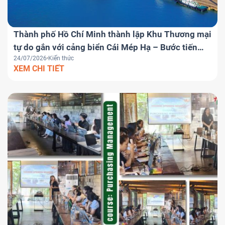
Thành phố Hồ Chí Minh thành lập Khu Thương mại
tự do gắn với cảng biển Cái Mép Hạ – Bước tiến
24/07/2026
Kiến thức
chiến lược đưa Việt Nam trở thành trung tâm
XEM CHI TIẾT
logistics khu vực