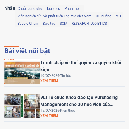
Nhãn
Chuỗi cung ứng
logistics
Phần mềm
Viện nghiên cứu và phát triển Logistic Việt Nam
Xu hướng
VLI
Supple Chain
Đào tạo
SCM
RESEARCH_LOGISTICS
Bài viết nổi bật
Tranh chấp về thế quyền và quyền khởi
kiện
10/07/2026
Tin tức
XEM THÊM
VLI Tổ chức Khóa đào tạo Purchasing
Management cho 30 học viên của
HEINEKEN Việt Nam
15/07/2026
Kiến thức
XEM THÊM