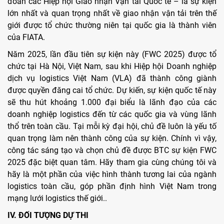
đoàn các Hiệp hội Giao nhận Vận tải Quốc tế – là sự kiện
lớn nhất và quan trọng nhất về giao nhận vận tải trên thế
giới được tổ chức thường niên tại quốc gia là thành viên
của FIATA.
Năm 2025, lần đầu tiên sự kiện này (FWC 2025) được tổ
chức tại Hà Nội, Việt Nam, sau khi Hiệp hội Doanh nghiệp
dịch vụ logistics Việt Nam (VLA) đã thành công giành
được quyền đăng cai tổ chức. Dự kiến, sự kiện quốc tế này
sẽ thu hút khoảng 1.000 đại biểu là lãnh đạo của các
doanh nghiệp logistics đến từ các quốc gia và vùng lãnh
thổ trên toàn cầu. Tại mỗi kỳ đại hội, chủ đề luôn là yếu tố
quan trọng làm nên thành công của sự kiện. Chính vì vậy,
công tác sáng tạo và chọn chủ đề được BTC sự kiện FWC
2025 đặc biệt quan tâm. Hãy tham gia cùng chúng tôi và
hãy là một phần của việc hình thành tương lai của ngành
logistics toàn cầu, góp phần định hình Việt Nam trong
mạng lưới logistics thế giới..
IV. ĐỐI TƯỢNG DỰ THI